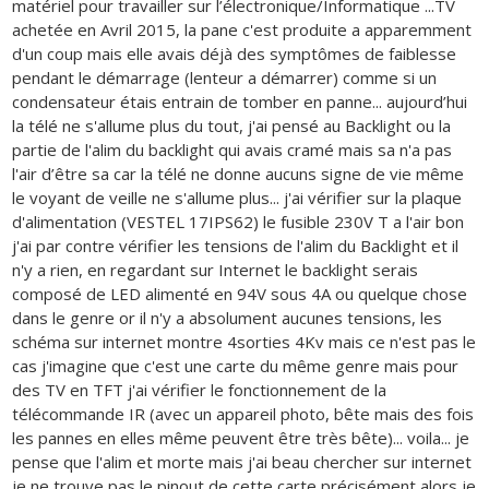
matériel pour travailler sur l’électronique/Informatique ...TV
achetée en Avril 2015, la pane c'est produite a apparemment
d'un coup mais elle avais déjà des symptômes de faiblesse
pendant le démarrage (lenteur a démarrer) comme si un
condensateur étais entrain de tomber en panne... aujourd’hui
la télé ne s'allume plus du tout, j'ai pensé au Backlight ou la
partie de l'alim du backlight qui avais cramé mais sa n'a pas
l'air d’être sa car la télé ne donne aucuns signe de vie même
le voyant de veille ne s'allume plus... j'ai vérifier sur la plaque
d'alimentation (VESTEL 17IPS62) le fusible 230V T a l'air bon
j'ai par contre vérifier les tensions de l'alim du Backlight et il
n'y a rien, en regardant sur Internet le backlight serais
composé de LED alimenté en 94V sous 4A ou quelque chose
dans le genre or il n'y a absolument aucunes tensions, les
schéma sur internet montre 4sorties 4Kv mais ce n'est pas le
cas j'imagine que c'est une carte du même genre mais pour
des TV en TFT j'ai vérifier le fonctionnement de la
télécommande IR (avec un appareil photo, bête mais des fois
les pannes en elles même peuvent être très bête)... voila... je
pense que l'alim et morte mais j'ai beau chercher sur internet
je ne trouve pas le pinout de cette carte précisément alors je