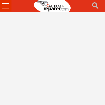
Ouvrir
le
menu