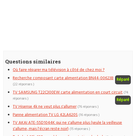
Questions similaires
Où faire réparer ma télévision à côté de chez moi ?
Recherche composant carte alimentation BN44-00623B
Réparé
(22 réponses )
TV SAMSUNG T22C300EW carte alimentation en court circuit
(74
réponses )
Réparé
TV Hisense 4k ne veut plus s'allumer
(76 réponses )
Panne alimentation TV LG 42LA620S
(16 réponses )
TV AKAI ATE-55D1044K qui ne s'allume plus (seule la veilleuse
s'allume, mais l'écran reste noir)
(15 réponses )