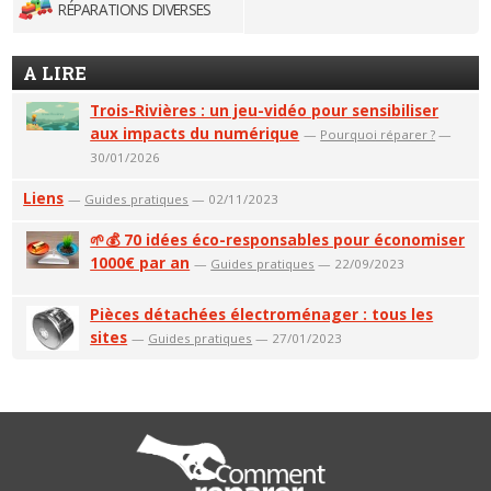
RÉPARATIONS DIVERSES
A LIRE
Trois-Rivières : un jeu-vidéo pour sensibiliser
aux impacts du numérique
—
Pourquoi réparer ?
—
30/01/2026
Liens
—
Guides pratiques
— 02/11/2023
🌱💰 70 idées éco-responsables pour économiser
1000€ par an
—
Guides pratiques
— 22/09/2023
Pièces détachées électroménager : tous les
sites
—
Guides pratiques
— 27/01/2023