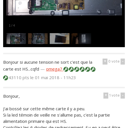
1
/
4
+
0
vote
-
Bonjour si aucune tension ne sort c'est que la
carte est HS...cqfd
—
omega7
43110 pts
le 01 mai 2018 - 11h23
+
1
vote
-
Bonjour,
J'ai bossé sur cette même carte il y a peu.
Si la led témoin de veille ne s'allume pas, c'est la partie
alimentation primaire qui est HS.
Contrôlez les 6 diodes de redressement, il y en a peut être