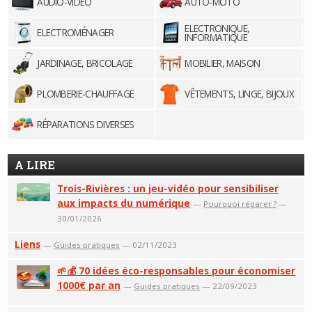
AUDIO-VIDÉO
AUTO-MOTO
ELECTRONIQUE,
ELECTROMÉNAGER
INFORMATIQUE
JARDINAGE, BRICOLAGE
MOBILIER, MAISON
PLOMBERIE-CHAUFFAGE
VÊTEMENTS, LINGE, BIJOUX
RÉPARATIONS DIVERSES
A LIRE
Trois-Rivières : un jeu-vidéo pour sensibiliser
aux impacts du numérique
—
Pourquoi réparer ?
—
30/01/2026
Liens
—
Guides pratiques
— 02/11/2023
🌱💰 70 idées éco-responsables pour économiser
1000€ par an
—
Guides pratiques
— 22/09/2023