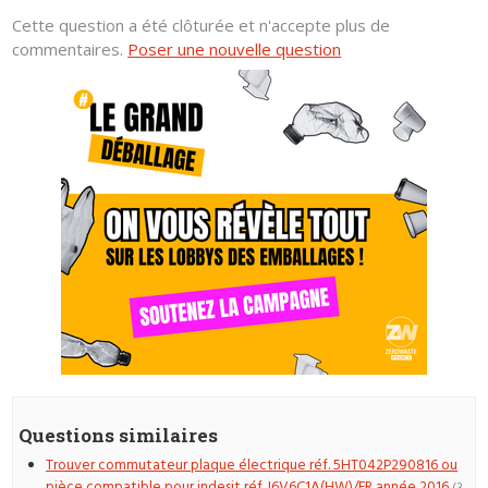
Cette question a été clôturée et n'accepte plus de
commentaires.
Poser une nouvelle question
Questions similaires
Trouver commutateur plaque électrique réf. 5HT042P290816 ou
pièce compatible pour indesit réf. I6V6C1A(HW)/FR année 2016