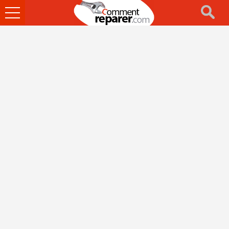
Ouvrir
le
menu