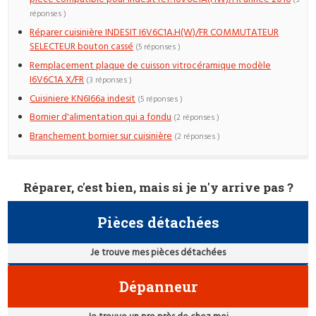
(3
réponses )
Réparer cuisinière INDESIT I6V6C1A.H(W)/FR COMMUTATEUR
SELECTEUR bouton cassé
(5 réponses )
Remplacement plaque de cuisson vitrocéramique modèle
I6V6C1A X/FR
(3 réponses )
Cuisiniere KN6I66a indesit
(5 réponses )
Bornier d'alimentation qui a fondu
(2 réponses )
Branchement bornier sur cuisinière
(2 réponses )
Réparer, c'est bien, mais si je n'y arrive pas ?
Pièces détachées
Je trouve mes pièces détachées
Dépanneur