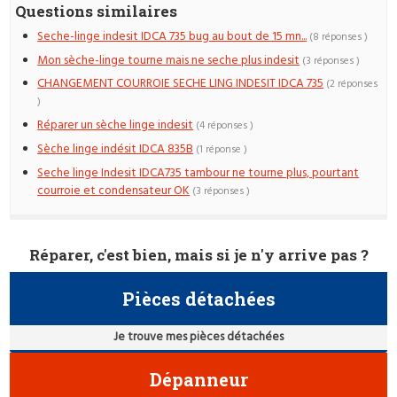
Questions similaires
Seche-linge indesit IDCA 735 bug au bout de 15 mn...
(8 réponses )
Mon sèche-linge tourne mais ne seche plus indesit
(3 réponses )
CHANGEMENT COURROIE SECHE LING INDESIT IDCA 735
(2 réponses
)
Réparer un sèche linge indesit
(4 réponses )
Sèche linge indésit IDCA 835B
(1 réponse )
Seche linge Indesit IDCA735 tambour ne tourne plus, pourtant
courroie et condensateur OK
(3 réponses )
Réparer, c'est bien, mais si je n'y arrive pas ?
Pièces détachées
Je trouve mes pièces détachées
Dépanneur