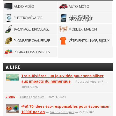
AUDIO-VIDÉO
AUTO-MOTO
ELECTRONIQUE,
ELECTROMÉNAGER
INFORMATIQUE
JARDINAGE, BRICOLAGE
MOBILIER, MAISON
PLOMBERIE-CHAUFFAGE
VÊTEMENTS, LINGE, BIJOUX
RÉPARATIONS DIVERSES
A LIRE
Trois-Rivières : un jeu-vidéo pour sensibiliser
aux impacts du numérique
—
Pourquoi réparer ?
—
30/01/2026
Liens
—
Guides pratiques
— 02/11/2023
🌱💰 70 idées éco-responsables pour économiser
1000€ par an
—
Guides pratiques
— 22/09/2023