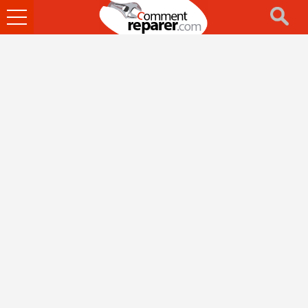
Ouvrir
le
menu