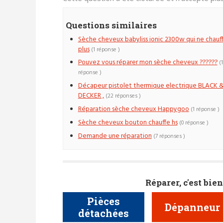
Questions similaires
Sèche cheveux babyliss ionic 2300w qui ne chauf
plus
(1 réponse )
Pouvez vous réparer mon sèche cheveux ??????
(1
réponse )
Décapeur pistolet thermique electrique BLACK 
DECKER ,
(22 réponses )
Réparation sèche cheveux Happygoo
(1 réponse )
Sèche cheveux bouton chauffe hs
(0 réponse )
Demande une réparation
(7 réponses )
Réparer, c'est bien
Pièces
Dépanneur
détachées