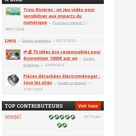
Trois-Rivières : un jeu-vidéo pour
sensibiliser aux impacts du
numérique
—
Pourquoi réparer ?
—
30/01/2026
Liens
—
Guides pratiques
— 02/11/2023
🌱💰 70 idées éco-responsables pour
économiser 1000€ par an
—
Guides
pratiques
— 22/09/2023
Pièces détachées électroménager :
tous les sites
—
Guides pratiques
—
27/01/2023
TOP CONTRIBUTEURS
Voir tous
omega7
43110 pts