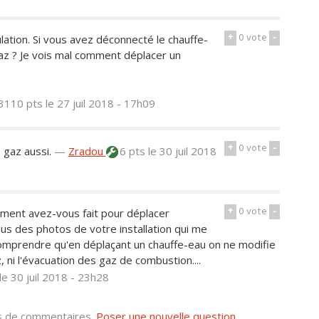
+
0
vote
-
ation. Si vous avez déconnecté le chauffe-
z ? Je vois mal comment déplacer un
3110 pts
le 27 juil 2018 - 17h09
+
0
vote
-
 gaz aussi.
—
Zradou
6 pts
le 30 juil 2018
+
0
vote
-
ment avez-vous fait pour déplacer
us des photos de votre installation qui me
 comprendre qu'en déplaçant un chauffe-eau on ne modifie
z, ni l'évacuation des gaz de combustion....
le 30 juil 2018 - 23h28
us de commentaires.
Poser une nouvelle question