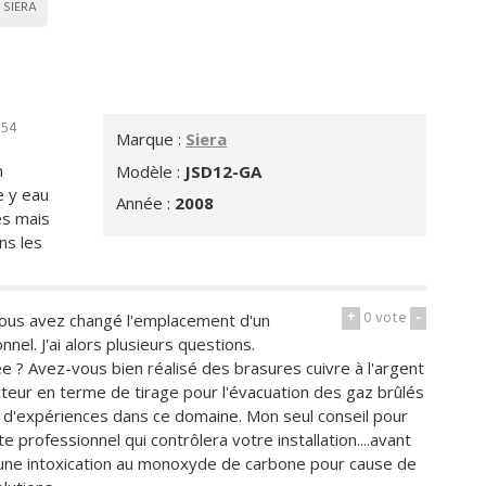
SIERA
h54
Marque :
Siera
n
Modèle :
JSD12-GA
e y eau
Année :
2008
es mais
ns les
+
0
vote
-
vous avez changé l'emplacement d'un
nel. J'ai alors plusieurs questions.
ée ? Avez-vous bien réalisé des brasures cuivre à l'argent
cteur en terme de tirage pour l'évacuation des gaz brûlés
t d'expériences dans ce domaine. Mon seul conseil pour
e professionnel qui contrôlera votre installation....avant
t une intoxication au monoxyde de carbone pour cause de