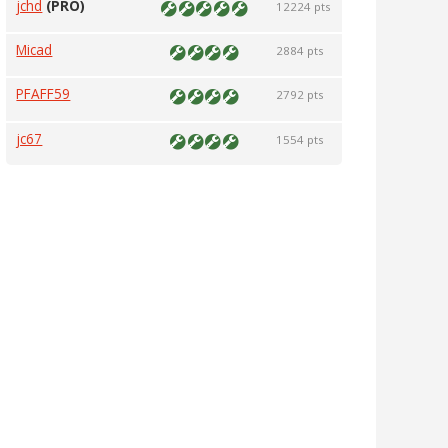
jchd
(PRO)
12224 pts
Micad
2884 pts
PFAFF59
2792 pts
jc67
1554 pts