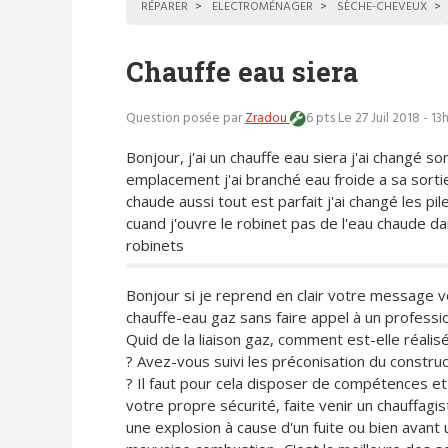
RÉPARER
ELECTROMÉNAGER
SÈCHE-CHEVEUX
Chauffe eau siera
Question posée par
Zradou
6 pts
Le 27 Juil 2018 - 13
Bonjour, j'ai un chauffe eau siera j'ai changé so
emplacement j'ai branché eau froide a sa sorti
chaude aussi tout est parfait j'ai changé les pil
cuand j'ouvre le robinet pas de l'eau chaude da
robinets
Bonjour si je reprend en clair votre message 
chauffe-eau gaz sans faire appel à un profession
Quid de la liaison gaz, comment est-elle réalis
? Avez-vous suivi les préconisation du constru
? Il faut pour cela disposer de compétences e
votre propre sécurité, faite venir un chauffagist
une explosion à cause d'un fuite ou bien avan