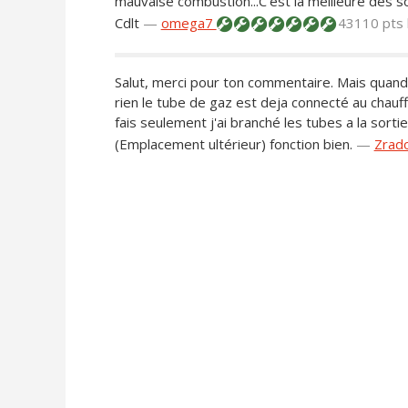
mauvaise combustion...C'est la meilleure des so
Cdlt
—
omega7
43110 pts
Salut, merci pour ton commentaire. Mais quand j
rien le tube de gaz est deja connecté au chauffa
fais seulement j'ai branché les tubes a la sort
(Emplacement ultérieur) fonction bien.
—
Zrad