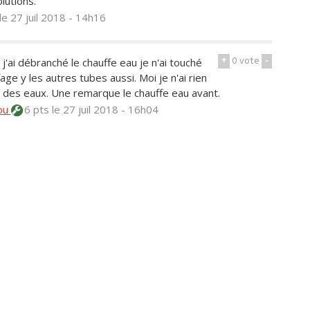
lutions.
le 27 juil 2018 - 14h16
+
0
vote
-
'ai débranché le chauffe eau je n'ai touché
ge y les autres tubes aussi. Moi je n'ai rien
ie des eaux. Une remarque le chauffe eau avant.
ou
6 pts
le 27 juil 2018 - 16h04