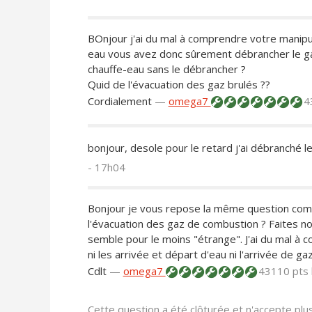
BOnjour j'ai du mal à comprendre votre manipul
eau vous avez donc sûrement débrancher le ga
chauffe-eau sans le débrancher ?
Quid de l'évacuation des gaz brulés ??
Cordialement
—
omega7
4
bonjour, desole pour le retard j'ai débranché le
- 17h04
Bonjour je vous repose la même question com
l'évacuation des gaz de combustion ? Faites no
semble pour le moins "étrange". J'ai du mal à
ni les arrivée et départ d'eau ni l'arrivée de ga
Cdlt
—
omega7
43110 pts
Cette question a été clôturée et n'accepte pl