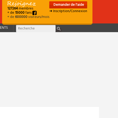
Demander de l'aide
127264
membres
➜ Inscription/Connexion
+ de
15000
fans
+ de
600000
visiteurs/mois
ENTS