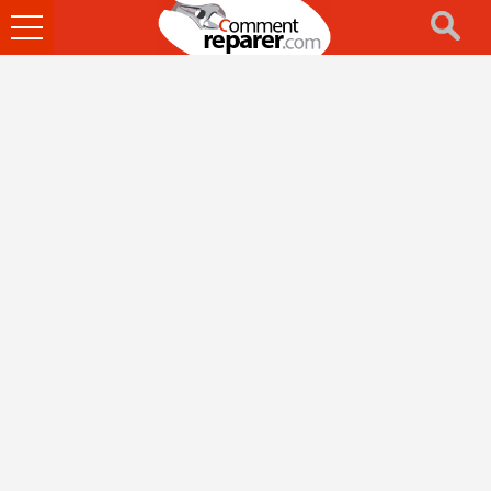
Ouvrir
le
menu