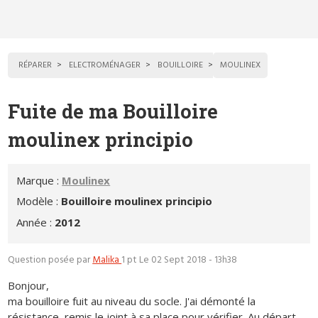
RÉPARER
ELECTROMÉNAGER
BOUILLOIRE
MOULINEX
Fuite de ma Bouilloire
moulinex principio
Marque :
Moulinex
Modèle :
Bouilloire moulinex principio
Année :
2012
Question posée par
Malika
1 pt
Le 02 Sept 2018 - 13h38
Bonjour,
ma bouilloire fuit au niveau du socle. J'ai démonté la
résistance, remis le joint à sa place pour vérifier. Au départ,