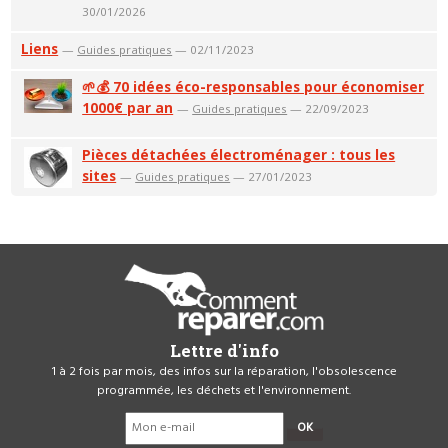
30/01/2026
Liens
—
Guides pratiques
— 02/11/2023
🌱💰 70 idées éco-responsables pour économiser
1000€ par an
—
Guides pratiques
— 22/09/2023
Pièces détachées électroménager : tous les
sites
—
Guides pratiques
— 27/01/2023
Lettre d'info
1 à 2 fois par mois, des infos sur la réparation, l'obsolescence
programmée, les déchets et l'environnement.
OK