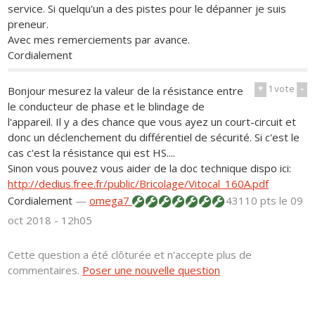
service. Si quelqu'un a des pistes pour le dépanner je suis
preneur.
Avec mes remerciements par avance.
Cordialement
+
1
vote
-
Bonjour mesurez la valeur de la résistance entre
le conducteur de phase et le blindage de
l'appareil. Il y a des chance que vous ayez un court-circuit et
donc un déclenchement du différentiel de sécurité. Si c'est le
cas c'est la résistance qui est HS....
Sinon vous pouvez vous aider de la doc technique dispo ici:
http://dedius.free.fr/public/Bricolage/Vitocal_160A.pdf
Cordialement
—
omega7
43110 pts
le 09
oct 2018 - 12h05
Cette question a été clôturée et n'accepte plus de
commentaires.
Poser une nouvelle question