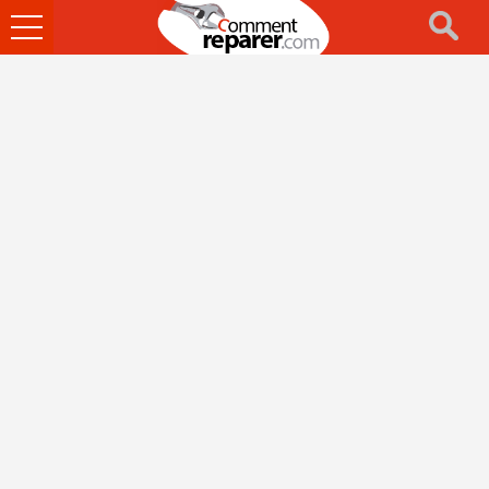
Ouvrir
le
menu