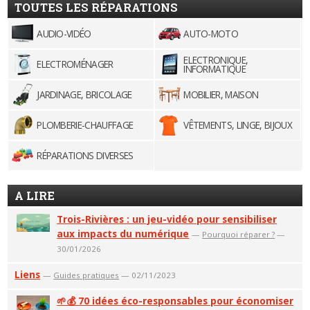
TOUTES LES RÉPARATIONS
AUDIO-VIDÉO
AUTO-MOTO
ELECTRONIQUE,
ELECTROMÉNAGER
INFORMATIQUE
JARDINAGE, BRICOLAGE
MOBILIER, MAISON
PLOMBERIE-CHAUFFAGE
VÊTEMENTS, LINGE, BIJOUX
RÉPARATIONS DIVERSES
A LIRE
Trois-Rivières : un jeu-vidéo pour sensibiliser
aux impacts du numérique
—
Pourquoi réparer ?
—
30/01/2026
Liens
—
Guides pratiques
— 02/11/2023
🌱💰 70 idées éco-responsables pour économiser