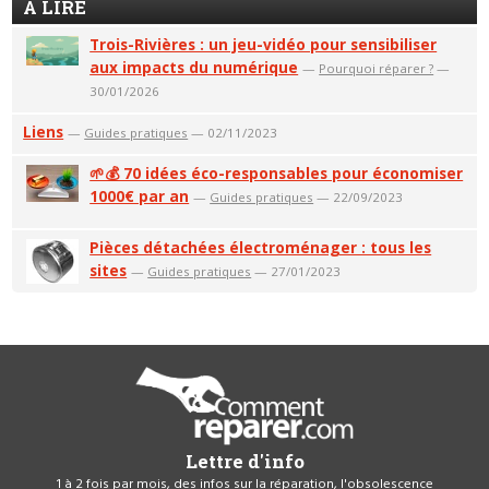
A LIRE
Trois-Rivières : un jeu-vidéo pour sensibiliser
aux impacts du numérique
—
Pourquoi réparer ?
—
30/01/2026
Liens
—
Guides pratiques
— 02/11/2023
🌱💰 70 idées éco-responsables pour économiser
1000€ par an
—
Guides pratiques
— 22/09/2023
Pièces détachées électroménager : tous les
sites
—
Guides pratiques
— 27/01/2023
Lettre d'info
1 à 2 fois par mois, des infos sur la réparation, l'obsolescence