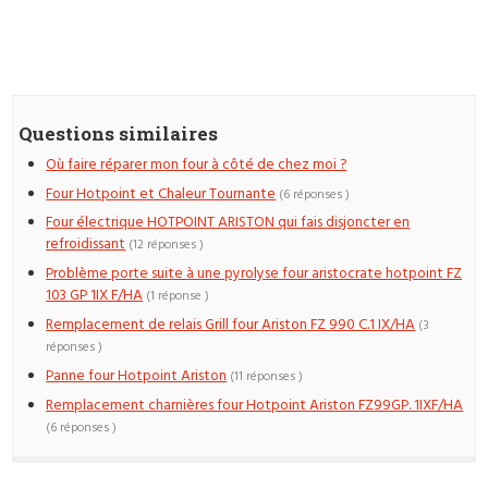
Questions similaires
Où faire réparer mon four à côté de chez moi ?
Four Hotpoint et Chaleur Tournante
(6 réponses )
Four électrique HOTPOINT ARISTON qui fais disjoncter en
refroidissant
(12 réponses )
Problème porte suite à une pyrolyse four aristocrate hotpoint FZ
103 GP 1IX F/HA
(1 réponse )
Remplacement de relais Grill four Ariston FZ 990 C.1 IX/HA
(3
réponses )
Panne four Hotpoint Ariston
(11 réponses )
Remplacement charnières four Hotpoint Ariston FZ99GP. 1IXF/HA
(6 réponses )