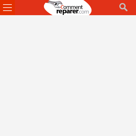
Ouvrir
le
menu