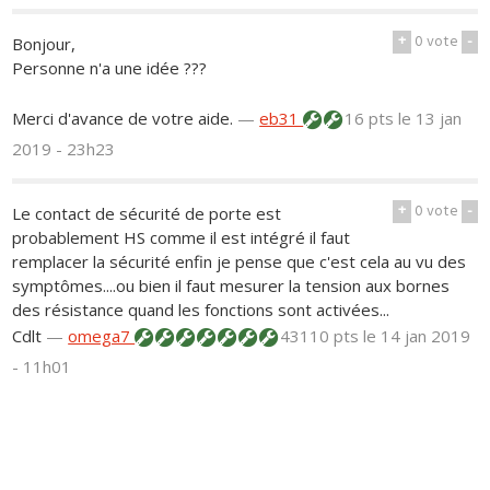
+
0
vote
-
Bonjour,
Personne n'a une idée ???
Merci d'avance de votre aide.
—
eb31
16 pts
le 13 jan
2019 - 23h23
+
0
vote
-
Le contact de sécurité de porte est
probablement HS comme il est intégré il faut
remplacer la sécurité enfin je pense que c'est cela au vu des
symptômes....ou bien il faut mesurer la tension aux bornes
des résistance quand les fonctions sont activées...
Cdlt
—
omega7
43110 pts
le 14 jan 2019
- 11h01