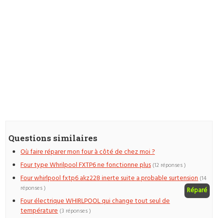
Questions similaires
Où faire réparer mon four à côté de chez moi ?
Four type Whrilpool FXTP6 ne fonctionne plus
(12 réponses )
Four whirlpool fxtp6 akz228 inerte suite a probable surtension
(14
réponses )
Réparé
Four électrique WHIRLPOOL qui change tout seul de
température
(3 réponses )