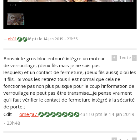
1
/
1
—
eb31
16 pts
le 14 jan 2019 - 22h55
+
-1
vote
-
Bonsoir le gros bloc entouré intègre un moteur
de verrouillage, (deux fils mais je ne sais pas
lesquels) et un contact de fermeture, (deux fils aussi) d'où les
4 fils... Si vous les retirez tous il est normal que cela ne
fonctionne pas non plus puisque pour le coup l'information de
verrouillage ne peut pas être transmise....Je pense vraiment
qu'il faut vérifier le contact de fermeture intégré à la sécurité
de porte..;
Cdlt
—
omega7
43110 pts
le 14 jan 2019
- 23h48