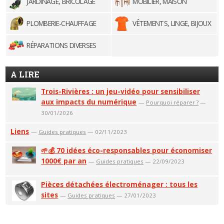
JARDINAGE, BRICOLAGE
MOBILIER, MAISON
PLOMBERIE-CHAUFFAGE
VÊTEMENTS, LINGE, BIJOUX
RÉPARATIONS DIVERSES
A LIRE
Trois-Rivières : un jeu-vidéo pour sensibiliser
aux impacts du numérique
—
Pourquoi réparer ?
—
30/01/2026
Liens
—
Guides pratiques
— 02/11/2023
🌱💰 70 idées éco-responsables pour économiser
1000€ par an
—
Guides pratiques
— 22/09/2023
Pièces détachées électroménager : tous les
sites
—
Guides pratiques
— 27/01/2023