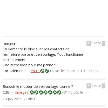
+
0
vote
-
Bonjour,
J'ai démonté le bloc avec les contacts de
fermeture porte et verrouillage. Tout fonctionne
correctement.
Une autre idée pour ma panne?
Cordialement
—
eb31
16 pts
le 19 jan 2019 - 12h37
+
0
vote
-
Bonsoir le moteur de verrouillage tourne ?
Cdlt
—
omega7
43110 pts
le
19 jan 2019 - 18h50