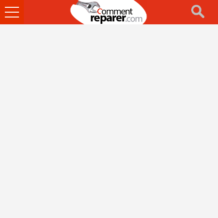
Ouvrir
le
menu