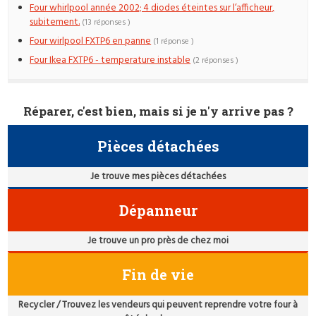
Four whirlpool année 2002; 4 diodes éteintes sur l’afficheur,
subitement.
(13 réponses )
Four wirlpool FXTP6 en panne
(1 réponse )
Four Ikea FXTP6 - temperature instable
(2 réponses )
Réparer, c'est bien, mais si je n'y arrive pas ?
Pièces détachées
Je trouve mes pièces détachées
Dépanneur
Je trouve un pro près de chez moi
Fin de vie
Recycler / Trouvez les vendeurs qui peuvent reprendre votre four à