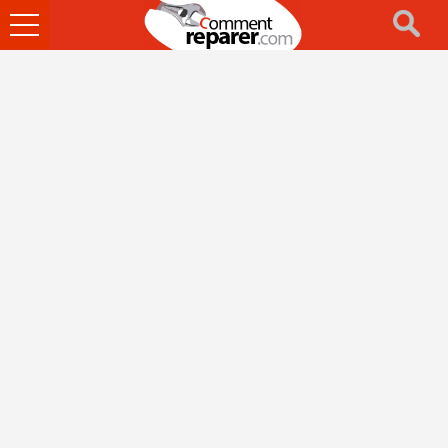
Ouvrir
le
menu