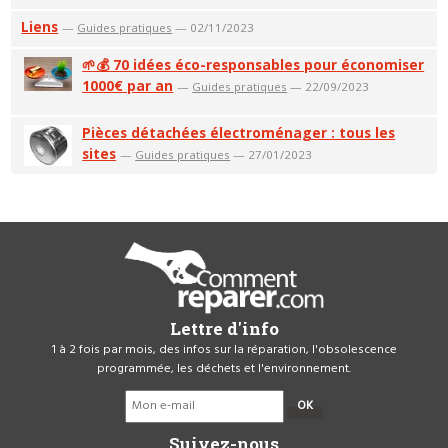
Liens
—
Guides pratiques
— 02/11/2023
🌱💰 70 idées éco-responsables pour économiser
1000€ par an
—
Guides pratiques
— 22/09/2023
Pièces détachées électroménager : tous les
sites
—
Guides pratiques
— 27/01/2023
Lettre d'info
1 à 2 fois par mois, des infos sur la réparation, l'obsolescence
programmée, les déchets et l'environnement.
OK
Suivez-nous