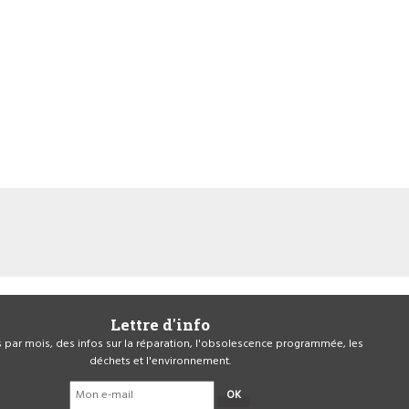
Lettre d'info
is par mois, des infos sur la réparation, l'obsolescence programmée, les
déchets et l'environnement.
OK