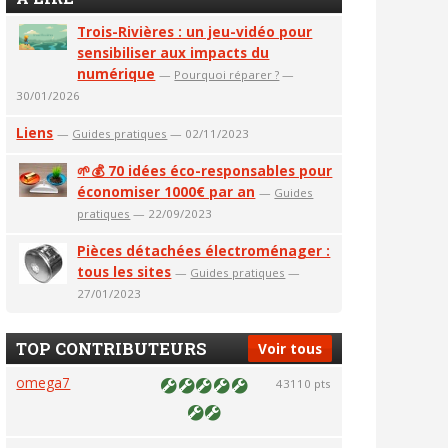
Trois-Rivières : un jeu-vidéo pour
sensibiliser aux impacts du
numérique
—
Pourquoi réparer ?
—
30/01/2026
Liens
—
Guides pratiques
— 02/11/2023
🌱💰 70 idées éco-responsables pour
économiser 1000€ par an
—
Guides
pratiques
— 22/09/2023
Pièces détachées électroménager :
tous les sites
—
Guides pratiques
—
27/01/2023
TOP CONTRIBUTEURS
Voir tous
omega7
43110 pts