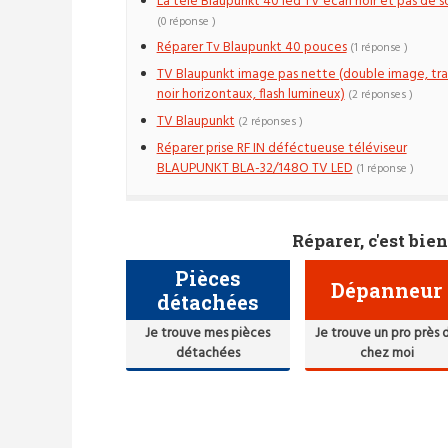
La télé Blaupunkt 40 led TV ecan noir et pas de s
(0 réponse )
Réparer Tv Blaupunkt 40 pouces
(1 réponse )
TV Blaupunkt image pas nette (double image, tra
noir horizontaux, flash lumineux)
(2 réponses )
TV Blaupunkt
(2 réponses )
Réparer prise RF IN déféctueuse téléviseur
BLAUPUNKT BLA-32/148O TV LED
(1 réponse )
Réparer, c'est bien
Pièces
Dépanneur
détachées
Je trouve mes pièces
Je trouve un pro près 
détachées
chez moi