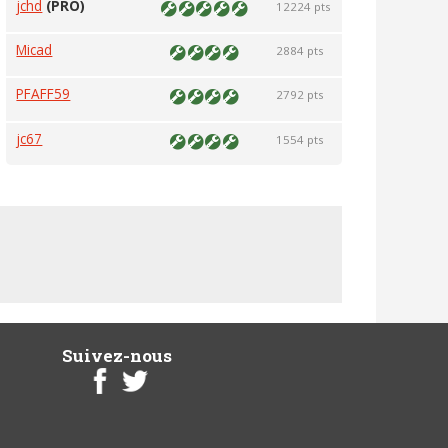
jchd
(PRO)
12224 pts
Micad
2884 pts
PFAFF59
2792 pts
jc67
1554 pts
Suivez-nous