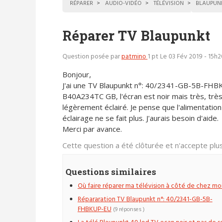
RÉPARER
AUDIO-VIDÉO
TÉLÉVISION
BLAUPUN
Réparer TV Blaupunkt
Question posée par
patmino
1 pt
Le 03 Fév 2019 - 15h2
Bonjour,
J'ai une TV Blaupunkt n°: 40/2341-GB-5B-FHB
B40A234TC GB, l'écran est noir mais très, trè
légèrement éclairé. Je pense que l'alimentation
éclairage ne se fait plus. J'aurais besoin d'aide.
Merci par avance.
Cette question a été clôturée et n'accepte pl
Questions similaires
Où faire réparer ma télévision à côté de chez moi
Répararation TV Blaupunkt n°: 40/2341-GB-5B-
FHBKUP-EU
(9 réponses )