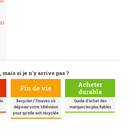
on.
its
, mais si je n'y arrive pas ?
Acheter
Fin de vie
durable
de
Recycler / Trouvez où
Guide d'achat des
déposer votre télévision
marques les plus fiables
pour qu'elle soit recyclée