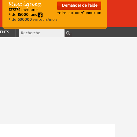
Demander de l'aide
127274
membres
➜ Inscription/Connexion
+ de
15000
fans
+ de
600000
visiteurs/mois
ENTS