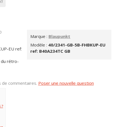
KT
0
Marque :
Blaupunkt
Modèle :
40/2341-GB-5B-FHBKUP-EU
KUP-EU ref:
ref: B40A234TC GB
s
 du rétro-
us de commentaires.
Poser une nouvelle question
 ?