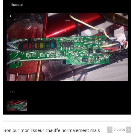
lisseur
1
/
1
+
0
vote
-
Bonjour mon lisseur chauffe normalement mais