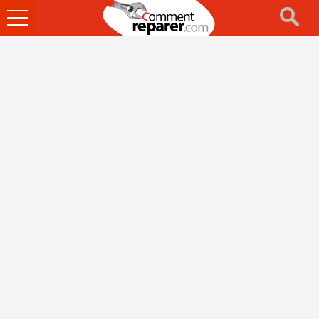
Ouvrir
le
menu