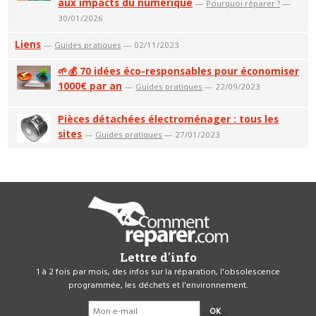
aux impacts du numérique
—
Pourquoi réparer ?
—
30/01/2026
Liens
—
Guides pratiques
— 02/11/2023
🌱💰 70 idées éco-responsables pour économiser
1000€ par an
—
Guides pratiques
— 22/09/2023
Pièces détachées électroménager : tous les
sites
—
Guides pratiques
— 27/01/2023
Lettre d'info
1 à 2 fois par mois, des infos sur la réparation, l'obsolescence
programmée, les déchets et l'environnement.
OK