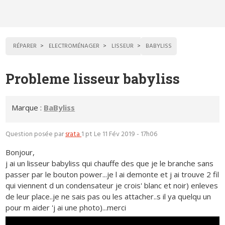
RÉPARER
ELECTROMÉNAGER
LISSEUR
BABYLISS
Probleme lisseur babyliss
Marque :
BaByliss
Question posée par
srata
1 pt
Le 11 Fév 2019 - 17h06
Bonjour,
j ai un lisseur babyliss qui chauffe des que je le branche sans
passer par le bouton power...je l ai demonte et j ai trouve 2 fil
qui viennent d un condensateur je crois' blanc et noir) enleves
de leur place..je ne sais pas ou les attacher..s il ya quelqu un
pour m aider 'j ai une photo)...merci