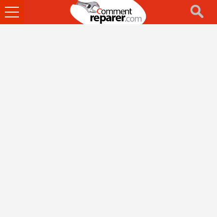
Ouvrir
le
menu