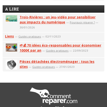
A LIRE
Trois-Rivières : un jeu-vidéo pour sensibiliser
aux impacts du numérique
—
Pourquoi réparer ?
—
30/01/2026
Liens
—
Guides pratiques
— 02/11/2023
🌱💰 70 idées éco-responsables pour économiser
1000€ par an
—
Guides pratiques
— 22/09/2023
Pièces détachées électroménager : tous les
sites
—
Guides pratiques
— 27/01/2023