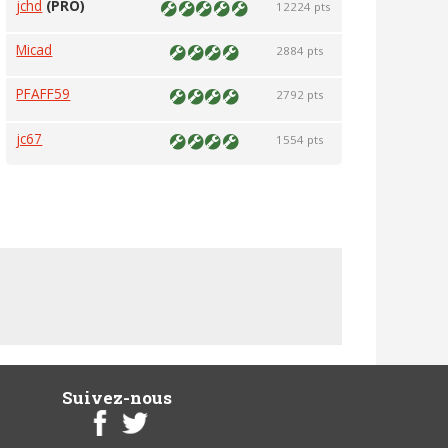
jchd
(PRO)
12224 pts
Micad
2884 pts
PFAFF59
2792 pts
jc67
1554 pts
Suivez-nous