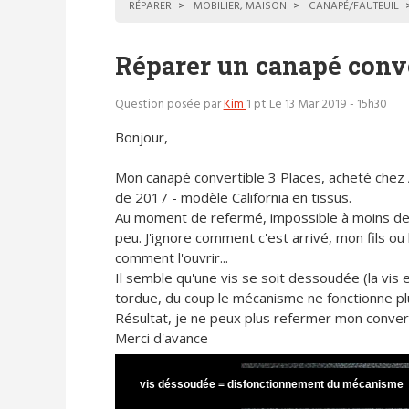
RÉPARER
MOBILIER, MAISON
CANAPÉ/FAUTEUIL
Réparer un canapé conv
Question posée par
Kim
1 pt
Le 13 Mar 2019 - 15h30
Bonjour,
Mon canapé convertible 3 Places, acheté chez
de 2017 - modèle California en tissus.
Au moment de refermé, impossible à moins de
peu. J'ignore comment c'est arrivé, mon fils ou
comment l'ouvrir...
Il semble qu'une vis se soit dessoudée (la vis
tordue, du coup le mécanisme ne fonctionne plu
Résultat, je ne peux plus refermer mon convert
Merci d'avance
vis déssoudée = disfonctionnement du mécanisme