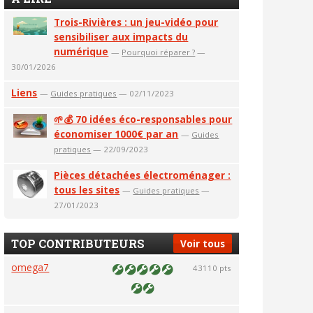
Trois-Rivières : un jeu-vidéo pour
sensibiliser aux impacts du
numérique
—
Pourquoi réparer ?
—
30/01/2026
Liens
—
Guides pratiques
— 02/11/2023
🌱💰 70 idées éco-responsables pour
économiser 1000€ par an
—
Guides
pratiques
— 22/09/2023
Pièces détachées électroménager :
tous les sites
—
Guides pratiques
—
27/01/2023
TOP CONTRIBUTEURS
Voir tous
omega7
43110 pts