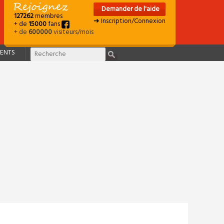
Demander de l'aide
127262
membres
➜ Inscription/Connexion
+ de
15000
fans
+ de
600000
visiteurs/mois
ENTS