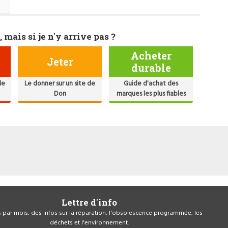
, mais si je n'y arrive pas ?
Acheter
Jeter
durable
de
Le donner sur un site de
Guide d'achat des
Don
marques les plus fiables
Lettre d'info
is par mois, des infos sur la réparation, l'obsolescence programmée, les
déchets et l'environnement.