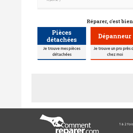
réponse )
Réparer, c'est bien
Pièces
Dépanneur
détachées
Je trouve mes pièces
Je trouve un pro près 
détachées
chez moi
1 à 2 fo