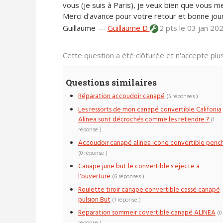
vous (je suis à Paris), je veux bien que vous me
Merci d'avance pour votre retour et bonne jou
Guillaume
—
Guillaume D
2 pts
le 03 jan 20
Cette question a été clôturée et n'accepte pl
Questions similaires
Réparation accoudoir canapé
(5 réponses )
Les ressorts de mon canapé convertible Califonia
Alinea sont décrochés comme les retendre ?
(1
réponse )
Accoudoir canapé alinea icone convertible penc
(0 réponse )
Canape june but le convertible s'ejecte a
l'ouverture
(6 réponses )
Roulette tiroir canape convertible cassé canapé
pulsion But
(1 réponse )
Reparation sommeir covertible canapé ALINEA
(0