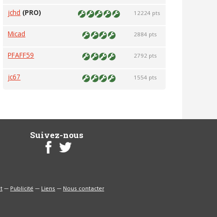
jchd
(PRO)
12224 pts
Micad
2884 pts
PFAFF59
2792 pts
jc67
1554 pts
Suivez-nous
t
—
Publicité
—
Liens
—
Nous contacter