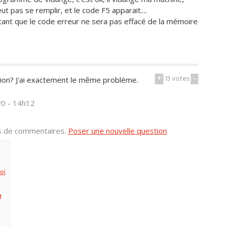
t pas se remplir, et le code F5 apparait....
 tant que le code erreur ne sera pas effacé de la mémoire
+
13
votes
-
ution? J'ai exactement le même problème.
20 - 14h12
us de commentaires.
Poser une nouvelle question
oi
g