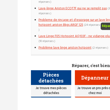
réponses )
Lave-linge Ariston ECOT7F qui ne se remplit pas
(3
réponses )
Probleme de rinçage et d'essorage sur un lave lin
hotpoint ariston 8kgs ARGF 125
(24 réponses
Répa
)
Lave Linge F05 Hotpoint AQ103F - ne vidange plu
(10 réponses )
Problème lave linge ariston hotpoint
(2 réponses )
Réparer, c'est bien
Pièces
Dépanneur
détachées
Je trouve mes pièces
Je trouve un pro près 
détachées
chez moi