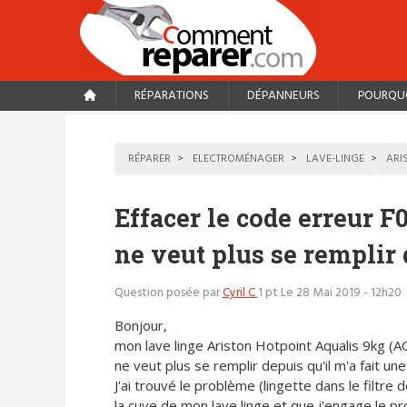
RÉPARATIONS
DÉPANNEURS
POURQUO
RÉPARER
ELECTROMÉNAGER
LAVE-LINGE
ARI
Effacer le code erreur F
ne veut plus se remplir 
Question posée par
Cyril C
1 pt
Le 28 Mai 2019 - 12h20
Bonjour,
mon lave linge Ariston Hotpoint Aqualis 9kg 
ne veut plus se remplir depuis qu'il m'a fait une
J'ai trouvé le problème (lingette dans le filtre
la cuve de mon lave linge et que j'engage le p