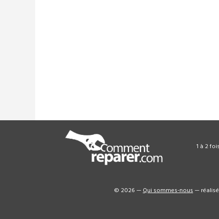
1 à 2 fo
© 2026 —
Qui sommes-nous
— réalis