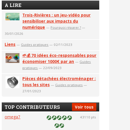
A LIRE
Trois-Rivières : un jeu-vidéo pour
sensibiliser aux impacts du
numérique
—
Pourquoi réparer ?
—
30/01/2026
Liens
—
Guides pratiques
— 02/11/2023
🌱💰 70 idées éco-responsables pour
économiser 1000€ par an
—
Guides
pratiques
— 22/09/2023
Pièces détachées électroménager :
tous les sites
—
Guides pratiques
—
27/01/2023
TOP CONTRIBUTEURS
Voir tous
omega7
43110 pts