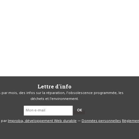
Lettre d'info
is par mois, des infos sur la réparation, l'obsolescence programmée, les
déchets et l'environnement.
OK
é par
Improba, développement Web durable
—
Données personnelles
Règlemen