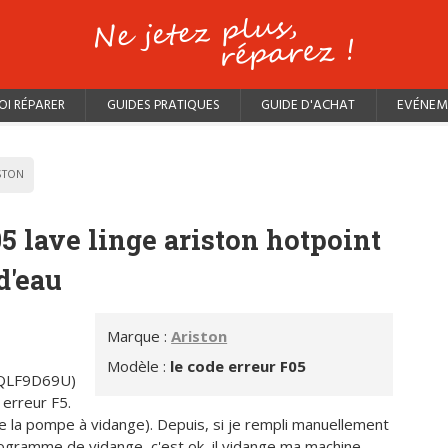
I RÉPARER
GUIDES PRATIQUES
GUIDE D'ACHAT
EVÉNEM
STON
05 lave linge ariston hotpoint
d'eau
Marque :
Ariston
Modèle :
le code erreur F05
(AQLF9D69U)
 erreur F5.
 de la pompe à vidange). Depuis, si je rempli manuellement
rogramme de vidange, c'est ok, il vidange ma machine,