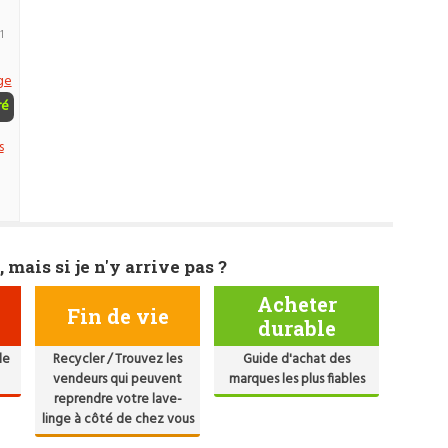
1
ge
ré
s
, mais si je n'y arrive pas ?
Acheter
Fin de vie
durable
de
Recycler / Trouvez les
Guide d'achat des
vendeurs qui peuvent
marques les plus fiables
reprendre votre lave-
linge à côté de chez vous