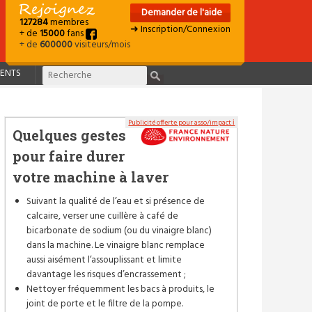
Demander de l'aide
127284
membres
➜ Inscription/Connexion
+ de
15000
fans
+ de
600000
visiteurs/mois
ENTS
Publicité offerte pour asso/impact ℹ
Quelques gestes
pour faire durer
votre machine à laver
Suivant la qualité de l’eau et si présence de
calcaire, verser une cuillère à café de
bicarbonate de sodium (ou du vinaigre blanc)
dans la machine. Le vinaigre blanc remplace
aussi aisément l’assouplissant et limite
davantage les risques d’encrassement ;
Nettoyer fréquemment les bacs à produits, le
joint de porte et le filtre de la pompe.