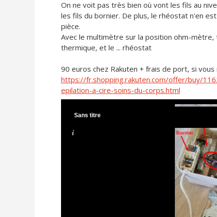
On ne voit pas très bien où vont les fils au ni
les fils du bornier. De plus, le rhéostat n'en es
pièce.
Avec le multimètre sur la position ohm-mètre, te
thermique, et le ... rhéostat
90 euros chez Rakuten + frais de port, si vous
https://fr.shopping.rakuten.com/offer/buy/11
epilation-a-cire-soins-du-corps.html
Sans titre