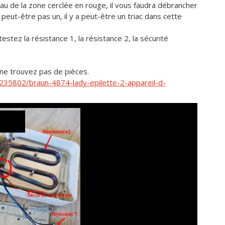
veau de la zone cerclée en rouge, il vous faudra débrancher
t peut-être pas un, il y a peut-être un triac dans cette
stez la résistance 1, la résistance 2, la sécurité
 ne trouvez pas de pièces.
6235802/braun-4874-lady-epilette-2-appareil-d-