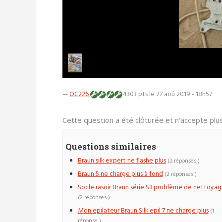
—
OC226
4303 pts
le 27 aoû 2019 - 18h57
Cette question a été clôturée et n'accepte pl
Questions similaires
Braun silk expert ne flashe plus
(2 réponses )
Braun 5 ne charge plus à fond
(2 réponses )
Socle rasoir Braun série S3 problème de nettoya
(2 réponses )
Mon epilateur Braun Silk epil 7 ne charge plus
(1
réponse )