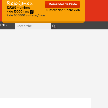
Demander de l'aide
127266
membres
➜ Inscription/Connexion
+ de
15000
fans
+ de
600000
visiteurs/mois
ENTS