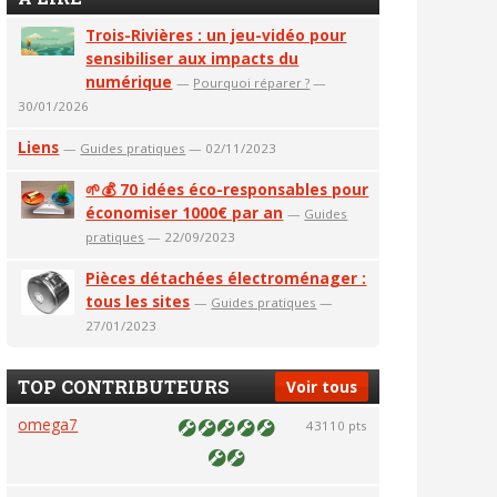
Trois-Rivières : un jeu-vidéo pour
sensibiliser aux impacts du
numérique
—
Pourquoi réparer ?
—
30/01/2026
Liens
—
Guides pratiques
— 02/11/2023
🌱💰 70 idées éco-responsables pour
économiser 1000€ par an
—
Guides
pratiques
— 22/09/2023
Pièces détachées électroménager :
tous les sites
—
Guides pratiques
—
27/01/2023
TOP CONTRIBUTEURS
Voir tous
omega7
43110 pts