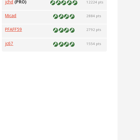
jchd
(PRO)
12224 pts
Micad
2884 pts
PFAFF59
2792 pts
jc67
1554 pts