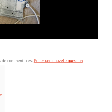
us de commentaires.
Poser une nouvelle question
ge