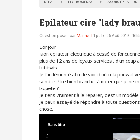
RÉPARER
ELECTROMÉNAGER
RASOIR, ÉPILATEUR
Epilateur cire "lady bra
Question posée par
Marine-f
1 pt
Le 26 Aoû 2019 - 16h
Bonjour,
Mon epilateur électrique à cessé de fonctionn
plus de 12 ans de loyaux services , d'un coup a
l'utilisais.
Je l'ai démonté afin de voir d'où celà pouvait ve
semble être bien branché, à noter que je ne m'
laquelle ?
Je tiens vraiment à le reparer, c'est un modèle 
Je peux essayé de répondre à toute questions
chose.
Sans titre