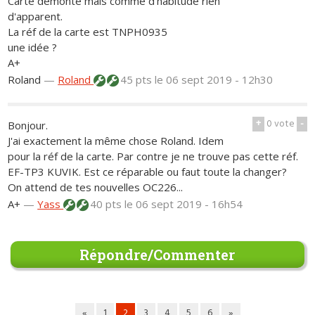
Carte démonté mais comme d'habitude rien
d'apparent.
La réf de la carte est TNPH0935
une idée ?
A+
Roland
—
Roland
45 pts
le 06 sept 2019 - 12h30
+
0
vote
-
Bonjour.
J'ai exactement la même chose Roland. Idem
pour la réf de la carte. Par contre je ne trouve pas cette réf.
EF-TP3 KUVIK. Est ce réparable ou faut toute la changer?
On attend de tes nouvelles OC226...
A+
—
Yass
40 pts
le 06 sept 2019 - 16h54
Répondre/Commenter
«
1
2
3
4
5
6
»