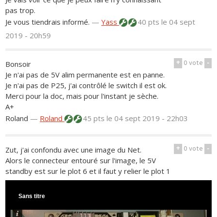
pas trop.
Je vous tiendrais informé.
—
Yass
40 pts
le 04 sept
2019 - 20h59
+
0
vote
-
Bonsoir
Je n'ai pas de 5V alim permanente est en panne.
Je n'ai pas de P25, j'ai contrôlé le switch il est ok.
Merci pour la doc, mais pour l'instant je sèche.
A+
Roland
—
Roland
45 pts
le 04 sept 2019 - 22h03
+
0
vote
-
Zut, j'ai confondu avec une image du Net.
Alors le connecteur entouré sur l'image, le 5V
standby est sur le plot 6 et il faut y relier le plot 1
Sans titre