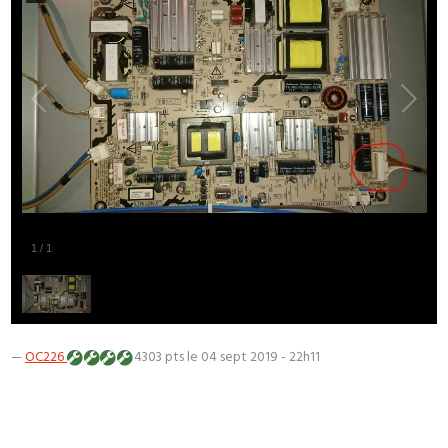
1
/
1
—
OC226
4303 pts
le 04 sept 2019 - 22h11