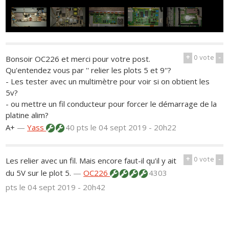
+
0
vote
-
Bonsoir OC226 et merci pour votre post.
Qu'entendez vous par '' relier les plots 5 et 9''?
- Les tester avec un multimètre pour voir si on obtient les
5v?
- ou mettre un fil conducteur pour forcer le démarrage de la
platine alim?
A+
—
Yass
40 pts
le 04 sept 2019 - 20h22
+
0
vote
-
Les relier avec un fil. Mais encore faut-il qu'il y ait
du 5V sur le plot 5.
—
OC226
4303
pts
le 04 sept 2019 - 20h42