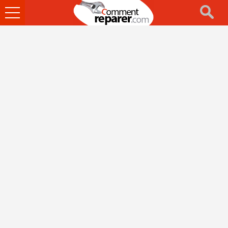
Ouvrir
le
menu