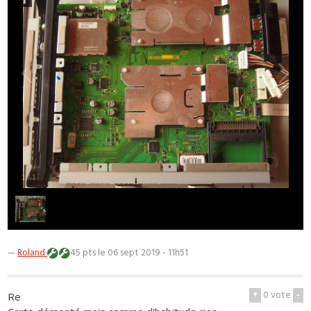
1
/
1
—
Roland
45 pts
le 06 sept 2019 - 11h51
+
0
vote
-
Re