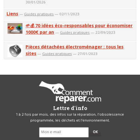
30/01/2026
Liens
—
Guides pratiques
— 02/11/2023
🌱💰 70 idées éco-responsables pour économiser
1000€ par an
—
Guides pratiques
— 22/09/2023
Pièces détachées électroménager : tous les
sites
—
Guides pratiques
— 27/01/2023
Lettre d'info
1 à 2 fois par mois, des infos sur la réparation, l'obsolescence
programmée, les déchets et l'environnement.
OK