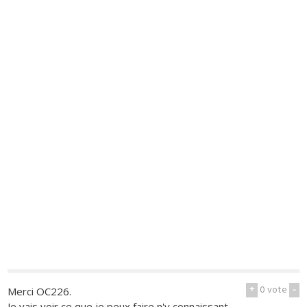
+
0
vote
-
Merci OC226.
Je vais voir ce que je peux faire n'y connaissant