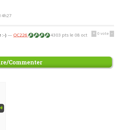
 14h27
+
0
vote
-
 :-)
—
OC226
4303 pts
le 08 oct
re/Commenter
ré