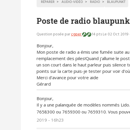
RÉPARER
AUDIO-VIDÉO
RADIO
BLAUPUNKT
Poste de radio blaupunk
Question posée par
cgper
14 pts
Le 02 Oct 2019 
Bonjour,
Mon poste de radio a émis une fumée suite au
remplacement des piles!Quand j'allume le post
un son court dans le haut parleur puis silence t
points sur la carte puis-je tester pour voir d'o
Merci d'avance pour votre aide
Gérard
Bonjour,
Il y a une palanquée de modèles nommés Lido. I
7658300 ou 7659300 ou 7659310. Vous pouvez
2019 - 16h23