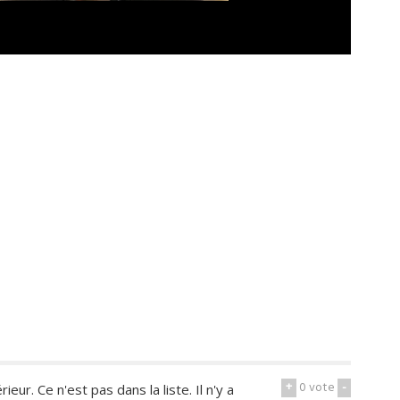
+
0
vote
-
eur. Ce n'est pas dans la liste. Il n'y a