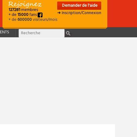
Demander de l'aide
127281
membres
➜ Inscription/Connexion
+ de
15000
fans
+ de
600000
visiteurs/mois
ENTS