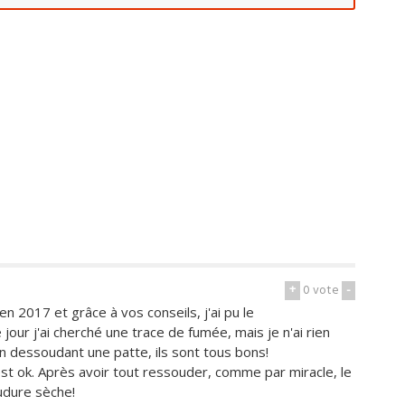
+
0
vote
-
en 2017 et grâce à vos conseils, j'ai pu le
our j'ai cherché une trace de fumée, mais je n'ai rien
en dessoudant une patte, ils sont tous bons!
 est ok. Après avoir tout ressouder, comme par miracle, le
udure sèche!