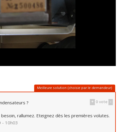
Meilleure solution (choisie par le demandeur)
+
0
vote
-
ondensateurs ?
 besoin, rallumez. Eteignez dès les premières volutes.
9 - 10h03