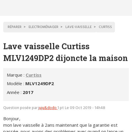
RÉPARER
ELECTROMÉNAGER
LAVE-VAISSELLE
CURTISS
Lave vaisselle Curtiss
MLV1249DP2 dijoncte la maison
Marque :
Curtiss
Modèle :
MLV1249DP2
Année :
2017
Question posée par
juju&dodo
1 pt
Le 09 Oct 2019 - 14h48
Bonjour,
mon lave vaisselle à 2ans maintenant que la garantie est
passée, nous avons des problèmes avec quand on lance un