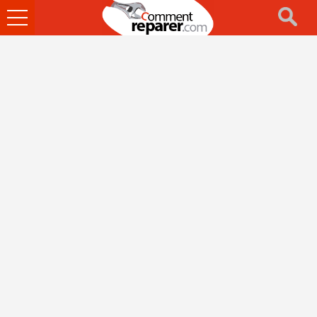
Ouvrir
le
menu