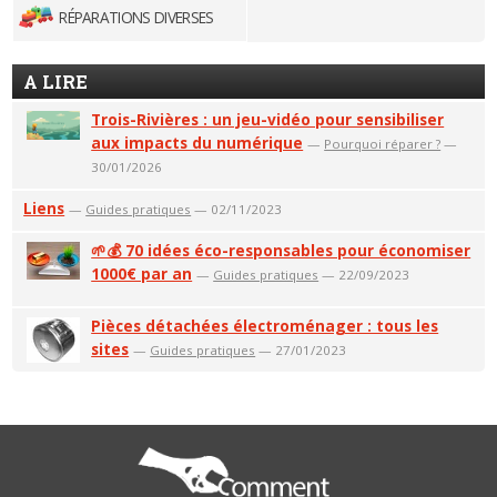
RÉPARATIONS DIVERSES
A LIRE
Trois-Rivières : un jeu-vidéo pour sensibiliser
aux impacts du numérique
—
Pourquoi réparer ?
—
30/01/2026
Liens
—
Guides pratiques
— 02/11/2023
🌱💰 70 idées éco-responsables pour économiser
1000€ par an
—
Guides pratiques
— 22/09/2023
Pièces détachées électroménager : tous les
sites
—
Guides pratiques
— 27/01/2023