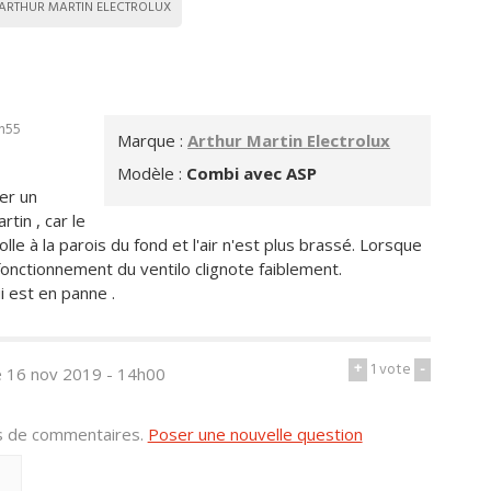
ARTHUR MARTIN ELECTROLUX
0h55
Marque :
Arthur Martin Electrolux
Modèle :
Combi avec ASP
er un
tin , car le
lle à la parois du fond et l'air n'est plus brassé. Lorsque
 fonctionnement du ventilo clignote faiblement.
i est en panne .
+
1
vote
-
e 16 nov 2019 - 14h00
us de commentaires.
Poser une nouvelle question