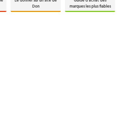
de
Le donner sur un site de
Guide d'achat des
Don
marques les plus fiables