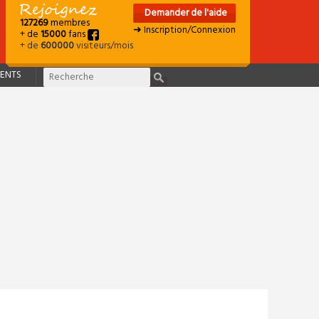
Demander de l'aide
127269
membres
➜ Inscription/Connexion
+ de
15000
fans
+ de
600000
visiteurs/mois
ENTS