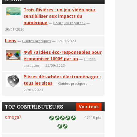
Trois-Rivières : un jeu-vidéo pour
sensibiliser aux impacts du
numérique
—
Pourquoi réparer ?
—
30/01/2026
Liens
—
Guides pratiques
— 02/11/2023
🌱💰 70 idées éco-responsables pour
économiser 1000€ par an
—
Guides
pratiques
— 22/09/2023
Pièces détachées électroménager :
tous les sites
—
Guides pratiques
—
27/01/2023
TOP CONTRIBUTEURS
Voir tous
omega7
43110 pts