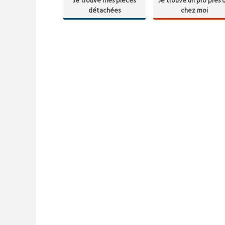
Je trouve mes pièces
Je trouve un pro près 
détachées
chez moi