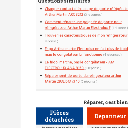
Questions similaires
Changer contact d'éclairage de porte réfrigérat
Arthur Martin ARC 3212
(3 réponses )
Comment réparer une poignée de porte pour
réfrigérateur Arthur Martin Electrolux ?
(1 réponse )
Trouver les caracteristiques de mon refrigerateur
réponse )
Frigo Arthur martin Electrolux ne fait plus de froid
mais le congelateur lui fonctionne
(4 réponses )
Le frigo' marche, pas le congélateur - AM
ELECTROLUX ANA 8150
(0 réponse )
Réparer joint de porte du refrigerateur arthur
Martin 293L b13 73 10
(0 réponse )
Réparer, c'est bien
Pièces
Dépanneur
détachées