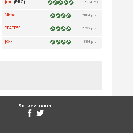
jchd
(PRO)
12224 pts
Micad
2884 pts
PFAFF59
2792 pts
jc67
1554 pts
Suivez-nous