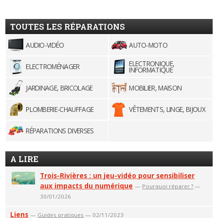
TOUTES LES RÉPARATIONS
AUDIO-VIDÉO
AUTO-MOTO
ELECTRONIQUE,
ELECTROMÉNAGER
INFORMATIQUE
JARDINAGE, BRICOLAGE
MOBILIER, MAISON
PLOMBERIE-CHAUFFAGE
VÊTEMENTS, LINGE, BIJOUX
RÉPARATIONS DIVERSES
A LIRE
Trois-Rivières : un jeu-vidéo pour sensibiliser
aux impacts du numérique
—
Pourquoi réparer ?
—
30/01/2026
Liens
—
Guides pratiques
— 02/11/2023