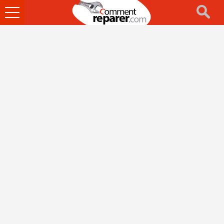
Ouvrir
le
menu