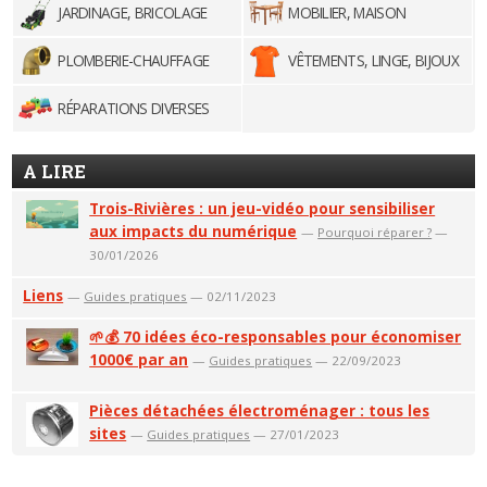
JARDINAGE, BRICOLAGE
MOBILIER, MAISON
PLOMBERIE-CHAUFFAGE
VÊTEMENTS, LINGE, BIJOUX
RÉPARATIONS DIVERSES
A LIRE
Trois-Rivières : un jeu-vidéo pour sensibiliser
aux impacts du numérique
—
Pourquoi réparer ?
—
30/01/2026
Liens
—
Guides pratiques
— 02/11/2023
🌱💰 70 idées éco-responsables pour économiser
1000€ par an
—
Guides pratiques
— 22/09/2023
Pièces détachées électroménager : tous les
sites
—
Guides pratiques
— 27/01/2023