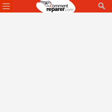
Ouvrir
le
menu