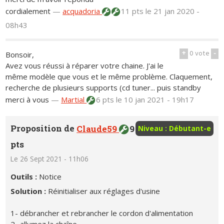
cordialement
—
acquadoria
11 pts
le 21 jan 2020 -
08h43
+
0
vote
-
Bonsoir,
Avez vous réussi à réparer votre chaine. J'ai le
même modèle que vous et le même problème. Claquement,
recherche de plusieurs supports (cd tuner... puis standby
merci à vous
—
Martial
6 pts
le 10 jan 2021 - 19h17
Proposition de
Claude59
9
Niveau : Débutant-e
pts
Le 26 Sept 2021 - 11h06
Outils :
Notice
Solution :
Réinitialiser aux réglages d'usine
1- débrancher et rebrancher le cordon d'alimentation