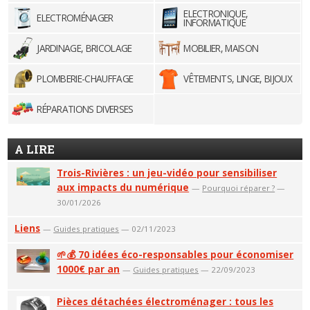
ELECTRONIQUE,
ELECTROMÉNAGER
INFORMATIQUE
JARDINAGE, BRICOLAGE
MOBILIER, MAISON
PLOMBERIE-CHAUFFAGE
VÊTEMENTS, LINGE, BIJOUX
RÉPARATIONS DIVERSES
A LIRE
Trois-Rivières : un jeu-vidéo pour sensibiliser
aux impacts du numérique
—
Pourquoi réparer ?
—
30/01/2026
Liens
—
Guides pratiques
— 02/11/2023
🌱💰 70 idées éco-responsables pour économiser
1000€ par an
—
Guides pratiques
— 22/09/2023
Pièces détachées électroménager : tous les