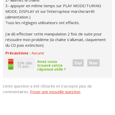
2- allumez la chaîne
3- appuyer en même temps sur PLAY MODE/TURING
MODE, DISPLAY et sur l'interrupteur marche/arrêt
(alimentation )
Tous les réglages utilisateurs ont effacés.
J'ai dû effectuer cette manipulation 2 fois de suite pour
résoudre mon problème (la chaîne s'allumait, claquement
du CD puis extinction)
Précautions :
Aucune
non
Avez-vous
Oui
Non
53% utile
trouvé cette
oui
15
avis
réponse utile ?
Cette question a été clôturée et n'accepte plus de
commentaires.
Poser une nouvelle question