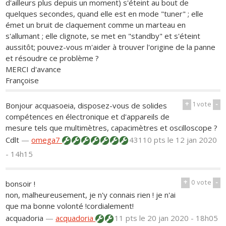
d'ailleurs plus depuis un moment) s'éteint au bout de
quelques secondes, quand elle est en mode "tuner" ; elle
émet un bruit de claquement comme un marteau en
s'allumant ; elle clignote, se met en "standby" et s'éteint
aussitôt; pouvez-vous m'aider à trouver l'origine de la panne
et résoudre ce problème ?
MERCI d'avance
Françoise
+
1
vote
-
Bonjour acquasoeia, disposez-vous de solides
compétences en électronique et d'appareils de
mesure tels que multimètres, capacimètres et oscilloscope ?
Cdlt
—
omega7
43110 pts
le 12 jan 2020
- 14h15
+
0
vote
-
bonsoir !
non, malheureusement, je n'y connais rien ! je n'ai
que ma bonne volonté !cordialement!
acquadoria
—
acquadoria
11 pts
le 20 jan 2020 - 18h05