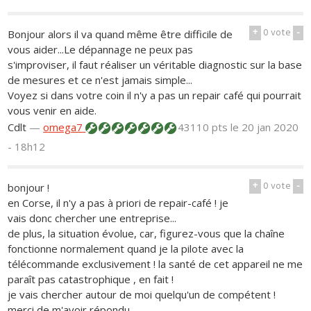
+
0
vote
-
Bonjour alors il va quand même être difficile de
vous aider...Le dépannage ne peux pas
s'improviser, il faut réaliser un véritable diagnostic sur la base
de mesures et ce n'est jamais simple...
Voyez si dans votre coin il n'y a pas un repair café qui pourrait
vous venir en aide.
Cdlt
—
omega7
43110 pts
le 20 jan 2020
- 18h12
+
0
vote
-
bonjour !
en Corse, il n'y a pas à priori de repair-café ! je
vais donc chercher une entreprise...
de plus, la situation évolue, car, figurez-vous que la chaîne
fonctionne normalement quand je la pilote avec la
télécommande exclusivement ! la santé de cet appareil ne me
paraît pas catastrophique , en fait !
je vais chercher autour de moi quelqu'un de compétent !
merci de m'avoir répondu