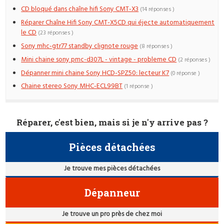
CD bloqué dans chaîne hifi Sony CMT-X3
(14 réponses )
Réparer Chaîne Hifi Sony CMT-X5CD qui éjecte automatiquement
le CD
(23 réponses )
Sony mhc-gtr77 standby clignote rouge
(8 réponses )
Mini chaine sony pmc-d307L - vintage - probleme CD
(2 réponses )
Dépanner mini chaine Sony HCD-SPZ50: lecteur K7
(0 réponse )
Chaine stereo Sony MHC-ECL99BT
(1 réponse )
Réparer, c'est bien, mais si je n'y arrive pas ?
Pièces détachées
Je trouve mes pièces détachées
Dépanneur
Je trouve un pro près de chez moi