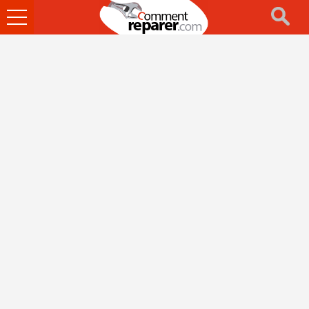
Ouvrir
le
menu