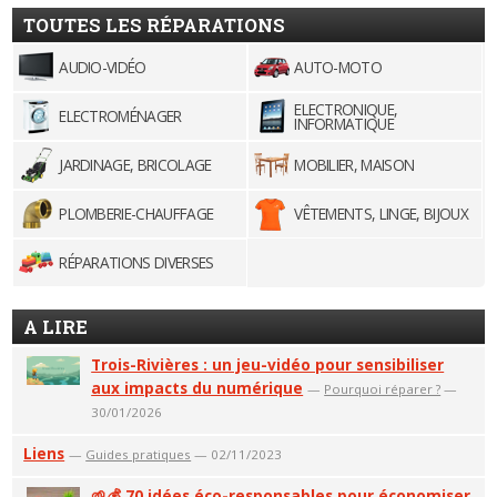
TOUTES LES RÉPARATIONS
AUDIO-VIDÉO
AUTO-MOTO
ELECTRONIQUE,
ELECTROMÉNAGER
INFORMATIQUE
JARDINAGE, BRICOLAGE
MOBILIER, MAISON
PLOMBERIE-CHAUFFAGE
VÊTEMENTS, LINGE, BIJOUX
RÉPARATIONS DIVERSES
A LIRE
Trois-Rivières : un jeu-vidéo pour sensibiliser
aux impacts du numérique
—
Pourquoi réparer ?
—
30/01/2026
Liens
—
Guides pratiques
— 02/11/2023
🌱💰 70 idées éco-responsables pour économiser