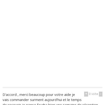
+
0
vote
-
D'accord , merci beaucoup pour votre aide je
vais commander surment aujourd'hui et le temps
de recevoir je pense faudra bien une semaine de réception