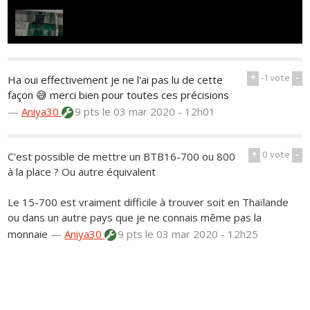
+
-1
vote
-
Ha oui effectivement je ne l'ai pas lu de cette
façon 😅 merci bien pour toutes ces précisions
—
Aniya30
9 pts
le 03 mar 2020 - 12h01
+
0
vote
-
C'est possible de mettre un BTB16-700 ou 800
à la place ? Ou autre équivalent
Le 15-700 est vraiment difficile à trouver soit en Thaïlande
ou dans un autre pays que je ne connais même pas la
monnaie
—
Aniya30
9 pts
le 03 mar 2020 - 12h25