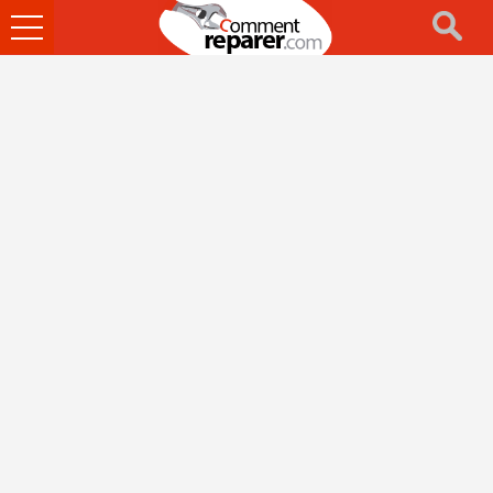
Ouvrir
le
menu