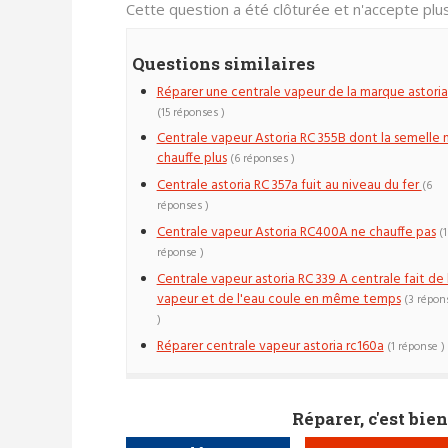
Cette question a été clôturée et n'accepte pl
Questions similaires
Réparer une centrale vapeur de la marque astoria
(15 réponses )
Centrale vapeur Astoria RC 355B dont la semelle 
chauffe plus
(6 réponses )
Centrale astoria RC 357a fuit au niveau du fer
(6
réponses )
Centrale vapeur Astoria RC400A ne chauffe pas
(1
réponse )
Centrale vapeur astoria RC 339 A centrale fait de 
vapeur et de l'eau coule en même temps
(3 répon
)
Réparer centrale vapeur astoria rc160a
(1 réponse )
Réparer, c'est bien