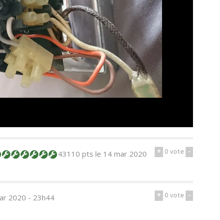
+
0
vote
-
43110 pts
le 14 mar 2020
+
0
vote
-
ar 2020 - 23h44