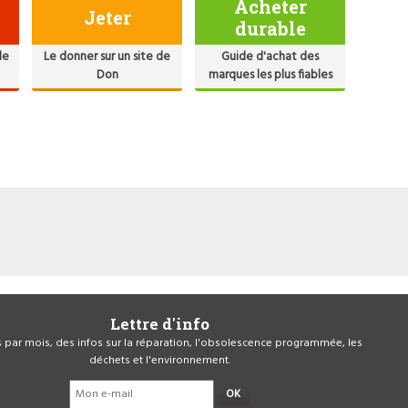
Acheter
Jeter
durable
de
Le donner sur un site de
Guide d'achat des
Don
marques les plus fiables
Lettre d'info
is par mois, des infos sur la réparation, l'obsolescence programmée, les
déchets et l'environnement.
OK