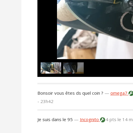
Bonsoir vous êtes ds quel coin ?
—
omega7
- 23h42
Je suis dans le 95
—
Incognito
4 pts
le 14 m