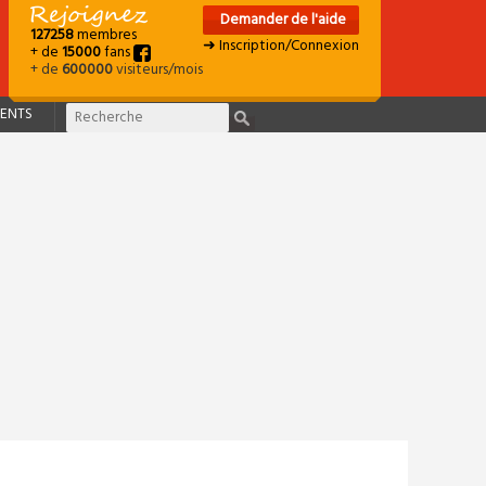
Demander de l'aide
127258
membres
➜ Inscription/Connexion
+ de
15000
fans
+ de
600000
visiteurs/mois
ENTS