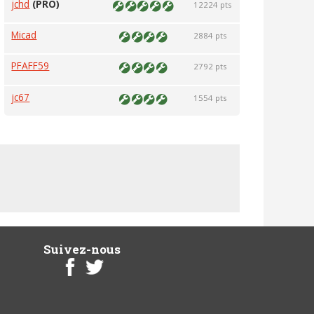
jchd
(PRO)
12224 pts
Micad
2884 pts
PFAFF59
2792 pts
jc67
1554 pts
Suivez-nous