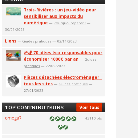
Trois-Rivières : un jeu-vidéo pour
sensibiliser aux impacts du
numérique
—
Pourquoi réparer ?
—
30/01/2026
Liens
—
Guides pratiques
— 02/11/2023
🌱💰 70 idées éco-responsables pour
économiser 1000€ par an
—
Guides
pratiques
— 22/09/2023
Pièces détachées électroménager :
tous les sites
—
Guides pratiques
—
27/01/2023
TOP CONTRIBUTEURS
Voir tous
omega7
43110 pts