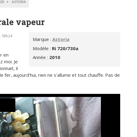
SER
ASTORIA
rale vapeur
- 18h24
Marque :
Astoria
Modèle :
Ri 720/730a
r en
Année :
2010
z moi. Je
nnait, il
 fer, aujourd'hui, rien ne s'allume et tout chauffe. Pas de