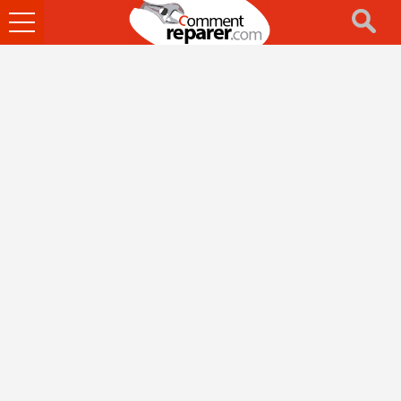
Ouvrir
le
menu