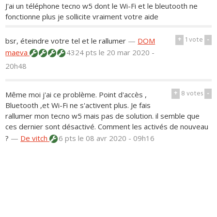
J'ai un téléphone tecno w5 dont le Wi-Fi et le bleutooth ne
fonctionne plus je sollicite vraiment votre aide
+
1
vote
-
bsr, éteindre votre tel et le rallumer
—
DOM
maeva
4324 pts
le 20 mar 2020 -
20h48
+
8
votes
-
Même moi j'ai ce problème. Point d'accès ,
Bluetooth ,et Wi-Fi ne s'activent plus. Je fais
rallumer mon tecno w5 mais pas de solution. il semble que
ces dernier sont désactivé. Comment les activés de nouveau
?
—
De vitch
6 pts
le 08 avr 2020 - 09h16