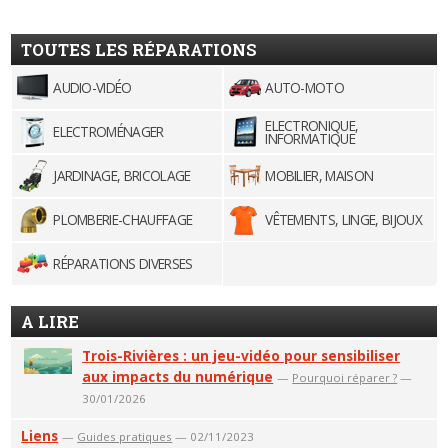
TOUTES LES RÉPARATIONS
AUDIO-VIDÉO
AUTO-MOTO
ELECTRONIQUE,
ELECTROMÉNAGER
INFORMATIQUE
JARDINAGE, BRICOLAGE
MOBILIER, MAISON
PLOMBERIE-CHAUFFAGE
VÊTEMENTS, LINGE, BIJOUX
RÉPARATIONS DIVERSES
A LIRE
Trois-Rivières : un jeu-vidéo pour sensibiliser
aux impacts du numérique
—
Pourquoi réparer ?
—
30/01/2026
Liens
—
Guides pratiques
— 02/11/2023