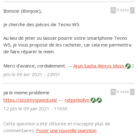
+
0
vote
-
Bonsoir (Bonjour),
Je cherche des pièces de Tecno W5.
Au lieu de jeter ou laisser pourrir votre smartphone Tecno
W5, je vous propose de les racheter, car cela me permettra
de faire réparer le mien.
Merci d'avance, cordialement.
—
Arun Sasha Alexys Muss
2
pts
le 09 avr 2021 - 22h51
+
0
vote
-
jai le meme probleme
https://testmyspeed.onl/
—
ridgerkollyn
12 pts
le 09 juin 2021 - 11h50
Cette question a été clôturée et n'accepte plus de
commentaires.
Poser une nouvelle question