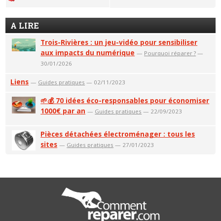
A LIRE
Trois-Rivières : un jeu-vidéo pour sensibiliser
aux impacts du numérique
—
Pourquoi réparer ?
—
30/01/2026
Liens
—
Guides pratiques
— 02/11/2023
🌱💰 70 idées éco-responsables pour économiser
1000€ par an
—
Guides pratiques
— 22/09/2023
Pièces détachées électroménager : tous les
sites
—
Guides pratiques
— 27/01/2023