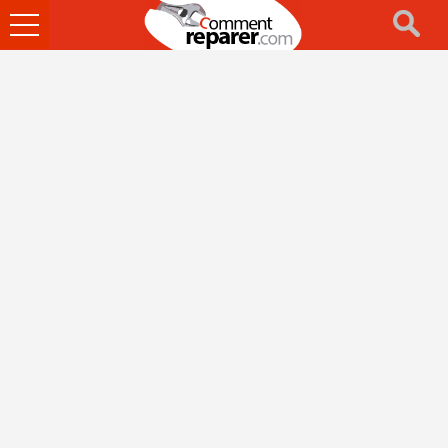
Ouvrir
le
menu