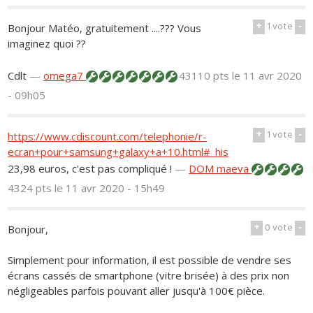
+
1
vote
-
Bonjour Matéo, gratuitement ....??? Vous
imaginez quoi ??
Cdlt
—
omega7
43110 pts
le 11 avr 2020
- 09h05
+
1
vote
-
https://www.cdiscount.com/telephonie/r-
ecran+pour+samsung+galaxy+a+10.html#_his
23,98 euros, c'est pas compliqué !
—
DOM maeva
4324 pts
le 11 avr 2020 - 15h49
+
0
vote
-
Bonjour,
Simplement pour information, il est possible de vendre ses
écrans cassés de smartphone (vitre brisée) à des prix non
négligeables parfois pouvant aller jusqu'à 100€ pièce.