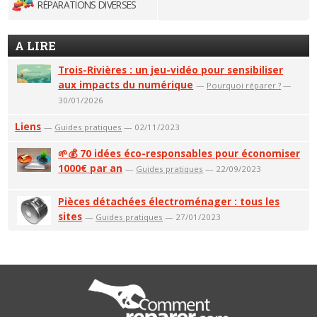
RÉPARATIONS DIVERSES
A LIRE
Trois-Rivières : un jeu-vidéo pour sensibiliser
aux impacts du numérique
—
Pourquoi réparer ?
—
30/01/2026
Liens
—
Guides pratiques
— 02/11/2023
🌱💰 70 idées éco-responsables pour économiser
1000€ par an
—
Guides pratiques
— 22/09/2023
Pièces détachées électroménager : tous les
sites
—
Guides pratiques
— 27/01/2023