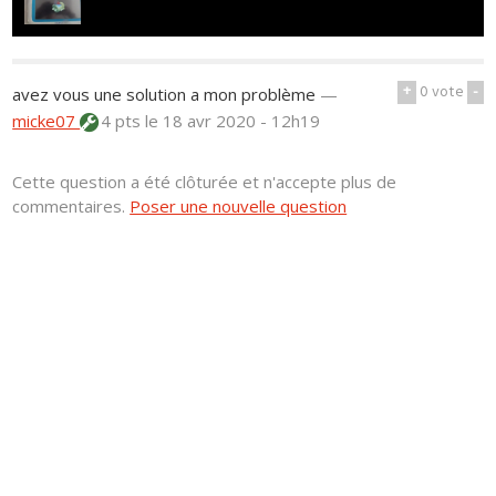
+
0
vote
-
avez vous une solution a mon problème
—
micke07
4 pts
le 18 avr 2020 - 12h19
Cette question a été clôturée et n'accepte plus de
commentaires.
Poser une nouvelle question