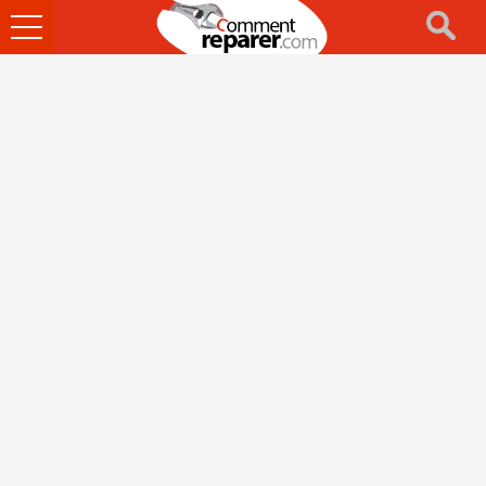
Ouvrir
le
menu