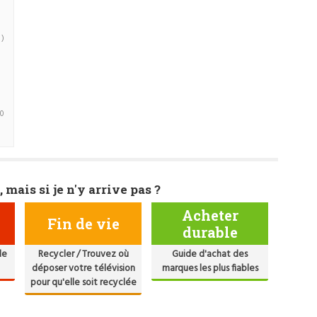
 )
(0
, mais si je n'y arrive pas ?
Acheter
Fin de vie
durable
de
Recycler / Trouvez où
Guide d'achat des
déposer votre télévision
marques les plus fiables
pour qu'elle soit recyclée