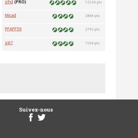
jchd
(PRO)
12224 pts
Micad
2884 pts
PFAFF59
2792 pts
jc67
1554 pts
Suivez-nous