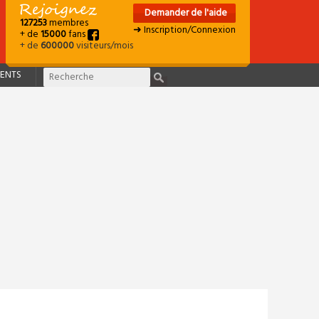
Demander de l'aide
127253
membres
➜ Inscription/Connexion
+ de
15000
fans
+ de
600000
visiteurs/mois
ENTS