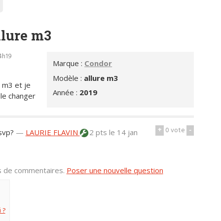
llure m3
14h19
Marque :
Condor
Modèle :
allure m3
 m3 et je
Année :
2019
 le changer
+
0
vote
-
svp?
—
LAURIE FLAVIN
2 pts
le 14 jan
us de commentaires.
Poser une nouvelle question
 ?