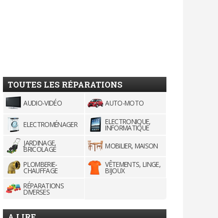
TOUTES LES RÉPARATIONS
AUDIO-VIDÉO
AUTO-MOTO
ELECTRONIQUE,
ELECTROMÉNAGER
INFORMATIQUE
JARDINAGE,
MOBILIER, MAISON
BRICOLAGE
PLOMBERIE-
VÊTEMENTS, LINGE,
CHAUFFAGE
BIJOUX
RÉPARATIONS
DIVERSES
A LIRE