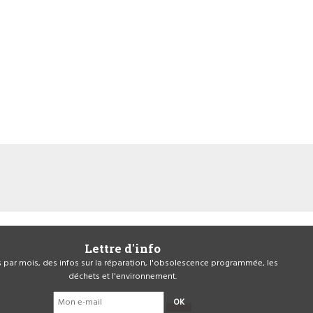
Lettre d'info
is par mois, des infos sur la réparation, l'obsolescence programmée, les
déchets et l'environnement.
OK