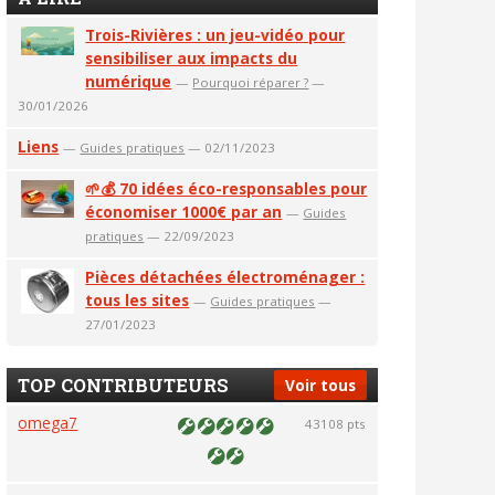
Trois-Rivières : un jeu-vidéo pour
sensibiliser aux impacts du
numérique
—
Pourquoi réparer ?
—
30/01/2026
Liens
—
Guides pratiques
— 02/11/2023
🌱💰 70 idées éco-responsables pour
économiser 1000€ par an
—
Guides
pratiques
— 22/09/2023
Pièces détachées électroménager :
tous les sites
—
Guides pratiques
—
27/01/2023
TOP CONTRIBUTEURS
Voir tous
omega7
43108 pts