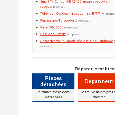
Smart Tv Condor S43A5450 image avec pixels
rouge
(0 réponse )
Télévision Condor: ni images ni son!?????
(0 réponse
Repara tion TV condor
(2 réponses )
Panel 50c 6600
(0 réponse )
Flash de tv smart
(0 réponse )
Désactivation du mode sécurisé sur TV androïde
réponse )
Réparer, c'est bien
Pièces
Dépanneur
détachées
Je trouve mes pièces
Je trouve un pro près 
détachées
chez moi