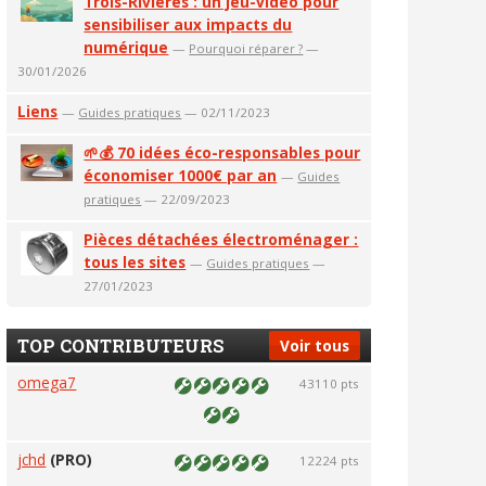
Trois-Rivières : un jeu-vidéo pour
sensibiliser aux impacts du
numérique
—
Pourquoi réparer ?
—
30/01/2026
Liens
—
Guides pratiques
— 02/11/2023
🌱💰 70 idées éco-responsables pour
économiser 1000€ par an
—
Guides
pratiques
— 22/09/2023
Pièces détachées électroménager :
tous les sites
—
Guides pratiques
—
27/01/2023
TOP CONTRIBUTEURS
Voir tous
omega7
43110 pts
jchd
(PRO)
12224 pts