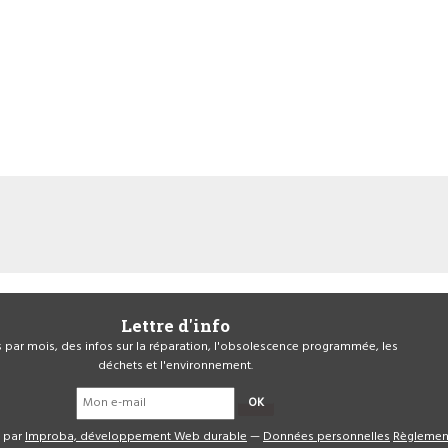
Lettre d'info
is par mois, des infos sur la réparation, l'obsolescence programmée, les
déchets et l'environnement.
OK
é par
Improba, développement Web durable
—
Données personnelles
Règlemen