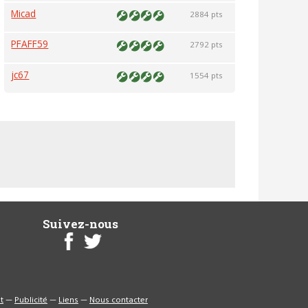
Micad
2884 pts
PFAFF59
2792 pts
jc67
1554 pts
Suivez-nous
t
—
Publicité
—
Liens
—
Nous contacter