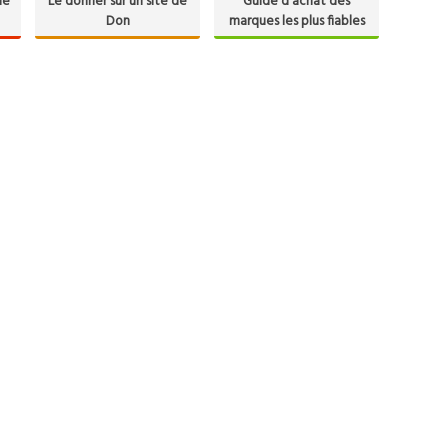
de
Le donner sur un site de
Guide d'achat des
Don
marques les plus fiables