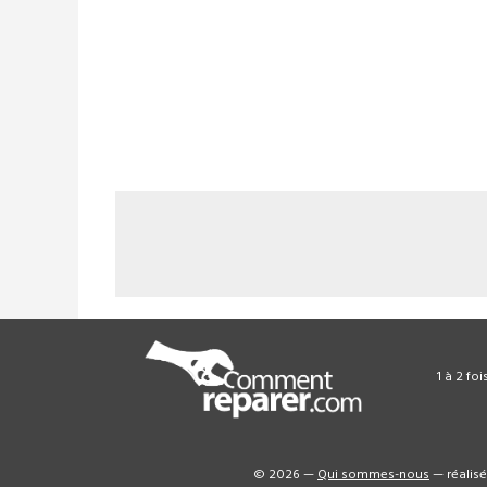
1 à 2 fo
© 2026 —
Qui sommes-nous
— réalis