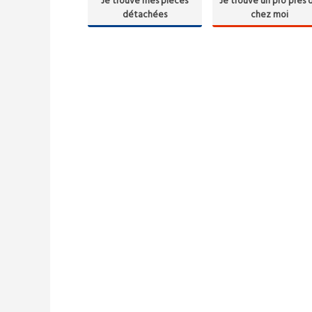
Je trouve mes pièces
Je trouve un pro près 
détachées
chez moi