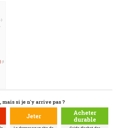
 )
7
d
(1
, mais si je n'y arrive pas ?
Acheter
Jeter
durable