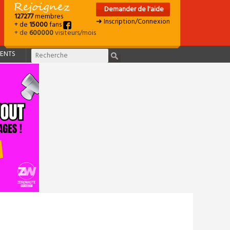
Demander de l'aide
127277
membres
➜ Inscription/Connexion
+ de
15000
fans
+ de
600000
visiteurs/mois
ENTS