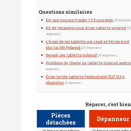
Questions similaires
Est-que pouvez m'aider ? S'il vous plait.
(6 réponses
Kit de réparation pour écran tablette polaroid
(2
réponses )
L'écran de ma tablette est cassé et l'écran n'est
plus tactile Polaroid
(23 réponses )
Reparé une tablette polaroid
(11 réponses )
Problème de charge sur tablette polaroid androi
réponse )
Écran tactile tablette Polaroid midi 1327 13.3 p
réparation
(1 réponse )
Réparer, c'est bien
Pièces
Dépanneur
détachées