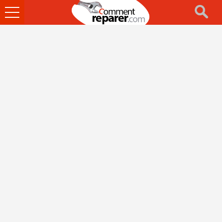
Ouvrir
le
menu