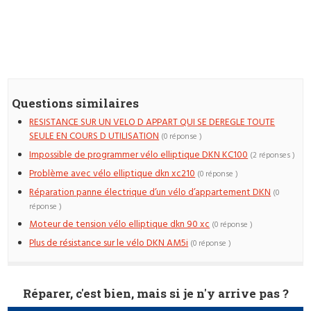
Questions similaires
RESISTANCE SUR UN VELO D APPART QUI SE DEREGLE TOUTE
SEULE EN COURS D UTILISATION
(0 réponse )
Impossible de programmer vélo elliptique DKN KC100
(2 réponses )
Problème avec vélo elliptique dkn xc210
(0 réponse )
Réparation panne électrique d’un vélo d’appartement DKN
(0
réponse )
Moteur de tension vélo elliptique dkn 90 xc
(0 réponse )
Plus de résistance sur le vélo DKN AM5i
(0 réponse )
Réparer, c'est bien, mais si je n'y arrive pas ?