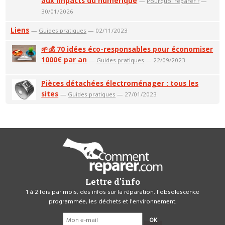
aux impacts du numérique
—
Pourquoi réparer ?
—
30/01/2026
Liens
—
Guides pratiques
— 02/11/2023
🌱💰 70 idées éco-responsables pour économiser
1000€ par an
—
Guides pratiques
— 22/09/2023
Pièces détachées électroménager : tous les
sites
—
Guides pratiques
— 27/01/2023
Lettre d'info
1 à 2 fois par mois, des infos sur la réparation, l'obsolescence
programmée, les déchets et l'environnement.
OK