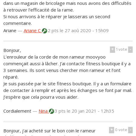
dans un magasin de bricolage mais nous avons des difficultés
à retrouver l'efficacité de la rame.
Si nous arrivons à le réparer je laisserais un second
commentaire.
Ariane
—
Ariane C
2 pts
le 27 aoû 2020 - 15h09
+
1
vote
-
Bonjour,
L’enrouleur de la corde de mon rameur moovyoo
commençait aussi à lâcher. J’ai contacte fitness boutique il y a
3 semaines. Ils sont venus chercher mon rameur et l’ont
réparé.
Je suis passée par le site fitness boutique. Il y a un formulaire
de contacter à remplir et après les échanges se font par mail.
J’espère que cela pourra vous aider.
Cordialement
—
Nina
3 pts
le 20 jan 2021 - 12h35
+
0
vote
-
Bonjour, j'ai acheté sur le bon coin le rameur