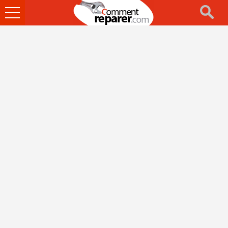
Ouvrir
le
menu