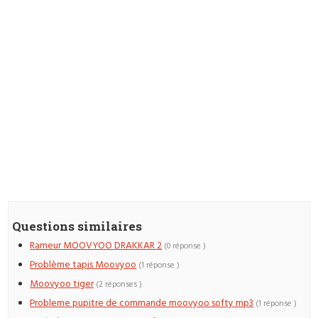
Questions similaires
Rameur MOOVYOO DRAKKAR 2
(0 réponse )
Problème tapis Moovyoo
(1 réponse )
Moovyoo tiger
(2 réponses )
Probleme pupitre de commande moovyoo softy mp3
(1 réponse )