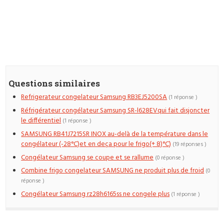
Questions similaires
Refrigerateur congelateur Samsung RB3EJ5200SA
(1 réponse )
Réfrigérateur congélateur Samsung SR-l628EVqui fait disjoncter
le différentiel
(1 réponse )
SAMSUNG RB41J7215SR INOX au-delà de la température dans le
congélateur (-28°C)et en deça pour le frigo(+ 8)°C)
(19 réponses )
Congélateur Samsung se coupe et se rallume
(0 réponse )
Combine frigo congelateur SAMSUNG ne produit plus de froid
(0
réponse )
Congélateur Samsung rz28h6165ss ne congele plus
(1 réponse )