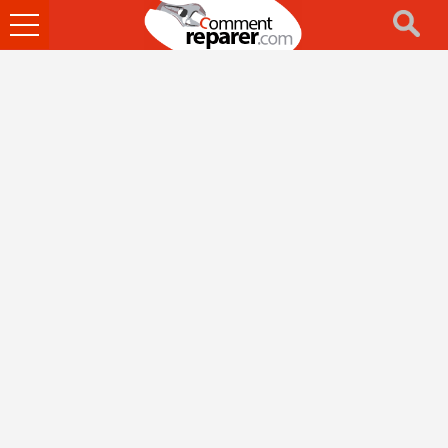
Ouvrir
le
menu