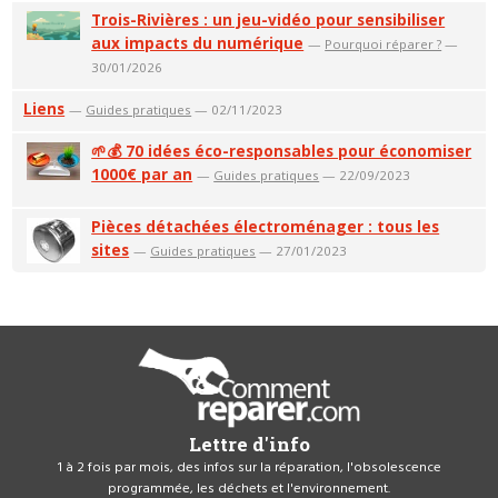
Trois-Rivières : un jeu-vidéo pour sensibiliser
aux impacts du numérique
—
Pourquoi réparer ?
—
30/01/2026
Liens
—
Guides pratiques
— 02/11/2023
🌱💰 70 idées éco-responsables pour économiser
1000€ par an
—
Guides pratiques
— 22/09/2023
Pièces détachées électroménager : tous les
sites
—
Guides pratiques
— 27/01/2023
Lettre d'info
1 à 2 fois par mois, des infos sur la réparation, l'obsolescence
programmée, les déchets et l'environnement.