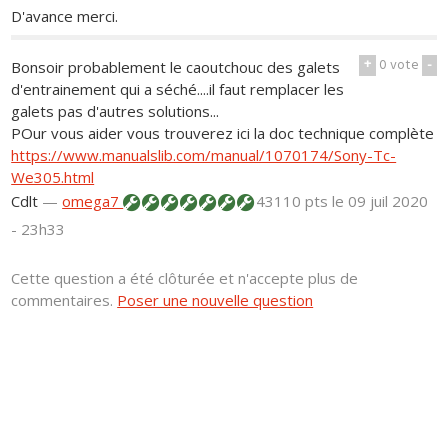
D'avance merci.
+
0
vote
-
Bonsoir probablement le caoutchouc des galets
d'entrainement qui a séché....il faut remplacer les
galets pas d'autres solutions...
POur vous aider vous trouverez ici la doc technique complète
https://www.manualslib.com/manual/1070174/Sony-Tc-
We305.html
Cdlt
—
omega7
43110 pts
le 09 juil 2020
- 23h33
Cette question a été clôturée et n'accepte plus de
commentaires.
Poser une nouvelle question