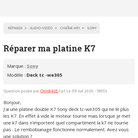
RÉPARER
AUDIO-VIDÉO
CHAÎNE HIFI
SONY
Réparer ma platine K7
Marque :
Sony
Modèle :
Deck tc -we305
Question posée par
Chris8405
1 pt
Le 09 Juil 2020 - 18h53
Bonjour,
J'ai une platine double K7 Sony deck tc-we305 qui ne lit plus
les K7. En effet à vide le moteur tourne mais lorsque je met
une k7 dans n'importent quel compartiment la k7 ne tourne
pas . Le rembobianage fonctionne normalement. Avez vous
une solution ?