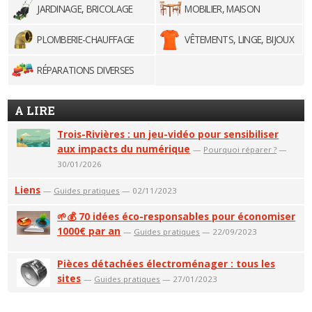
JARDINAGE, BRICOLAGE
MOBILIER, MAISON
PLOMBERIE-CHAUFFAGE
VÊTEMENTS, LINGE, BIJOUX
RÉPARATIONS DIVERSES
A LIRE
Trois-Rivières : un jeu-vidéo pour sensibiliser
aux impacts du numérique
—
Pourquoi réparer ?
—
30/01/2026
Liens
—
Guides pratiques
— 02/11/2023
🌱💰 70 idées éco-responsables pour économiser
1000€ par an
—
Guides pratiques
— 22/09/2023
Pièces détachées électroménager : tous les
sites
—
Guides pratiques
— 27/01/2023