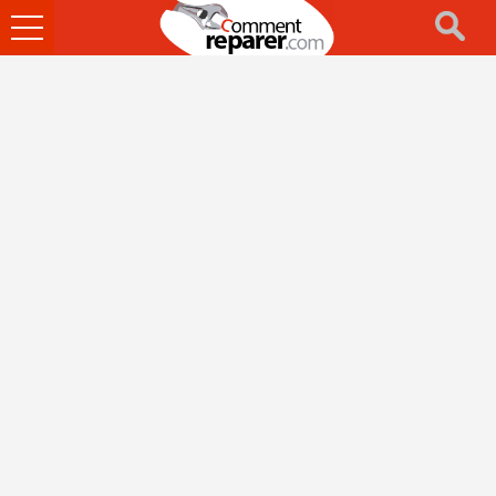
Ouvrir
le
menu