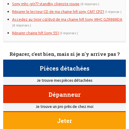
Sony mhc-gtr77 standby clignote rouge
(8 réponses )
Réparer le lecteur CD de ma chaine hifi sony CMT CPZ1
(1 réponse )
Accedez au tiroir cd/dvd de ma chaine hifi Sony MHC GZR888DA
(8 réponses )
Réparer chaine hifi Sony 551
(5 réponses )
Réparer, c'est bien, mais si je n'y arrive pas ?
Pièces détachées
Je trouve mes pièces détachées
Dépanneur
Je trouve un pro près de chez moi
Jeter