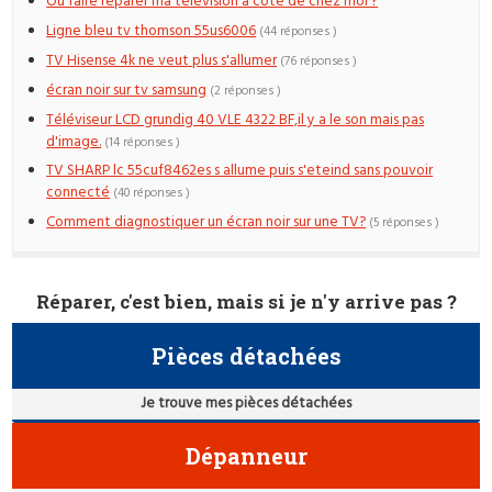
Où faire réparer ma télévision à côté de chez moi ?
Ligne bleu tv thomson 55us6006
(44 réponses )
TV Hisense 4k ne veut plus s'allumer
(76 réponses )
écran noir sur tv samsung
(2 réponses )
Téléviseur LCD grundig 40 VLE 4322 BF,il y a le son mais pas
d'image.
(14 réponses )
TV SHARP lc 55cuf8462es s allume puis s'eteind sans pouvoir
connecté
(40 réponses )
Comment diagnostiquer un écran noir sur une TV?
(5 réponses )
Réparer, c'est bien, mais si je n'y arrive pas ?
Pièces détachées
Je trouve mes pièces détachées
Dépanneur