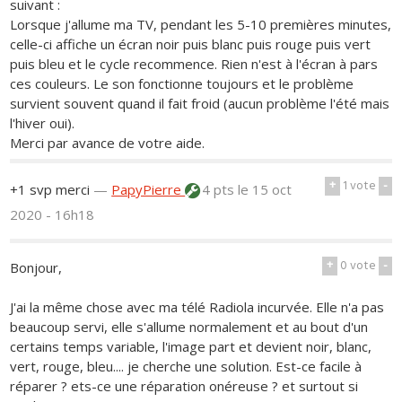
suivant :
Lorsque j'allume ma TV, pendant les 5-10 premières minutes,
celle-ci affiche un écran noir puis blanc puis rouge puis vert
puis bleu et le cycle recommence. Rien n'est à l'écran à pars
ces couleurs. Le son fonctionne toujours et le problème
survient souvent quand il fait froid (aucun problème l'été mais
l'hiver oui).
Merci par avance de votre aide.
+
1
vote
-
+1 svp merci
—
PapyPierre
4 pts
le 15 oct
2020 - 16h18
+
0
vote
-
Bonjour,
J'ai la même chose avec ma télé Radiola incurvée. Elle n'a pas
beaucoup servi, elle s'allume normalement et au bout d'un
certains temps variable, l'image part et devient noir, blanc,
vert, rouge, bleu.... je cherche une solution. Est-ce facile à
réparer ? ets-ce une réparation onéreuse ? et surtout si