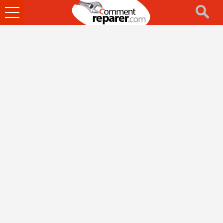
Ouvrir
le
menu