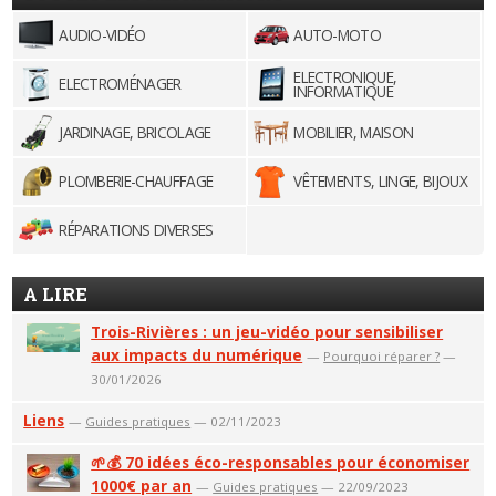
AUDIO-VIDÉO
AUTO-MOTO
ELECTRONIQUE,
ELECTROMÉNAGER
INFORMATIQUE
JARDINAGE, BRICOLAGE
MOBILIER, MAISON
PLOMBERIE-CHAUFFAGE
VÊTEMENTS, LINGE, BIJOUX
RÉPARATIONS DIVERSES
A LIRE
Trois-Rivières : un jeu-vidéo pour sensibiliser
aux impacts du numérique
—
Pourquoi réparer ?
—
30/01/2026
Liens
—
Guides pratiques
— 02/11/2023
🌱💰 70 idées éco-responsables pour économiser
1000€ par an
—
Guides pratiques
— 22/09/2023