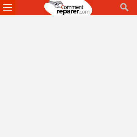
Ouvrir
le
menu