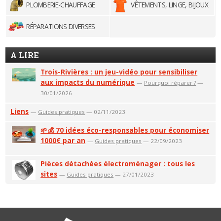
PLOMBERIE-CHAUFFAGE
VÊTEMENTS, LINGE, BIJOUX
RÉPARATIONS DIVERSES
A LIRE
Trois-Rivières : un jeu-vidéo pour sensibiliser
aux impacts du numérique
—
Pourquoi réparer ?
—
30/01/2026
Liens
—
Guides pratiques
— 02/11/2023
🌱💰 70 idées éco-responsables pour économiser
1000€ par an
—
Guides pratiques
— 22/09/2023
Pièces détachées électroménager : tous les
sites
—
Guides pratiques
— 27/01/2023