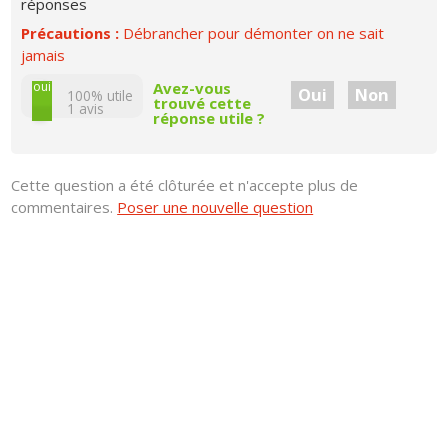
réponses
Précautions :
Débrancher pour démonter on ne sait
jamais
non
oui
Avez-vous
Oui
Non
100% utile
trouvé cette
1
avis
réponse utile ?
Cette question a été clôturée et n'accepte plus de
commentaires.
Poser une nouvelle question