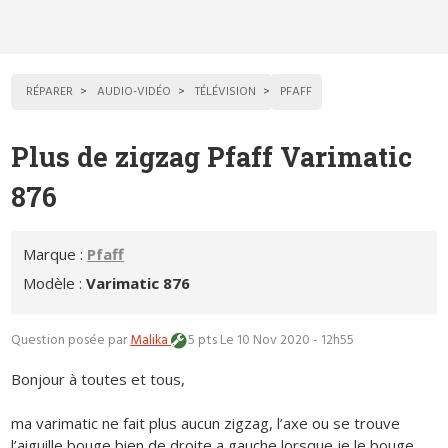
RÉPARER
AUDIO-VIDÉO
TÉLÉVISION
PFAFF
Plus de zigzag Pfaff Varimatic
876
Marque :
Pfaff
Modèle :
Varimatic 876
Question posée par
Malika
5 pts
Le 10 Nov 2020 - 12h55
Bonjour à toutes et tous,
ma varimatic ne fait plus aucun zigzag, l’axe ou se trouve
l’aiguille bouge bien de droite a gauche lorsque je le bouge