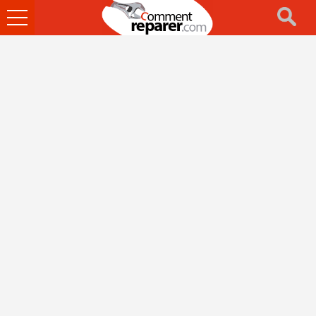
Ouvrir
le
menu