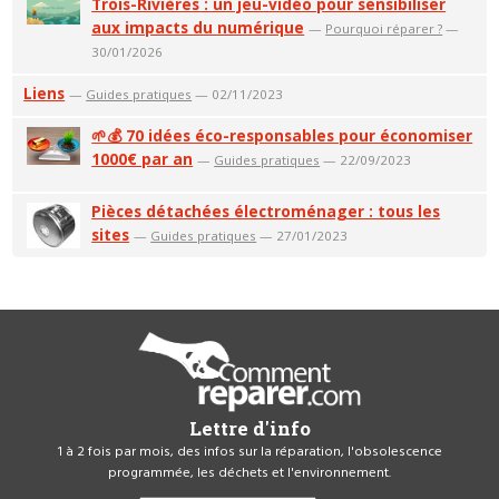
Trois-Rivières : un jeu-vidéo pour sensibiliser
aux impacts du numérique
—
Pourquoi réparer ?
—
30/01/2026
Liens
—
Guides pratiques
— 02/11/2023
🌱💰 70 idées éco-responsables pour économiser
1000€ par an
—
Guides pratiques
— 22/09/2023
Pièces détachées électroménager : tous les
sites
—
Guides pratiques
— 27/01/2023
Lettre d'info
1 à 2 fois par mois, des infos sur la réparation, l'obsolescence
programmée, les déchets et l'environnement.