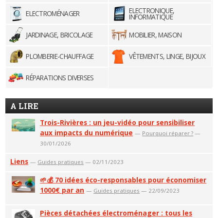
ELECTRONIQUE,
ELECTROMÉNAGER
INFORMATIQUE
JARDINAGE, BRICOLAGE
MOBILIER, MAISON
PLOMBERIE-CHAUFFAGE
VÊTEMENTS, LINGE, BIJOUX
RÉPARATIONS DIVERSES
A LIRE
Trois-Rivières : un jeu-vidéo pour sensibiliser
aux impacts du numérique
—
Pourquoi réparer ?
—
30/01/2026
Liens
—
Guides pratiques
— 02/11/2023
🌱💰 70 idées éco-responsables pour économiser
1000€ par an
—
Guides pratiques
— 22/09/2023
Pièces détachées électroménager : tous les