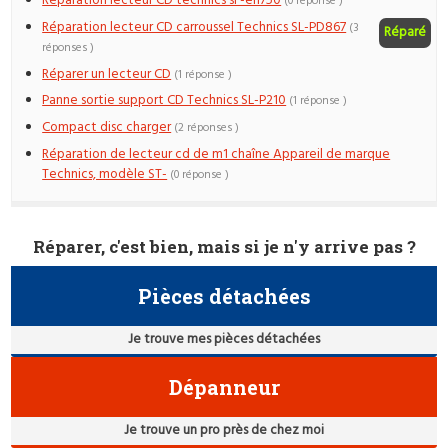
Réparation lecteur CD technics sl -eh750
(0 réponse )
Réparation lecteur CD carroussel Technics SL-PD867
(3
Réparé
réponses )
Réparer un lecteur CD
(1 réponse )
Panne sortie support CD Technics SL-P210
(1 réponse )
Compact disc charger
(2 réponses )
Réparation de lecteur cd de m1 chaîne Appareil de marque
Technics, modèle ST-
(0 réponse )
Réparer, c'est bien, mais si je n'y arrive pas ?
Pièces détachées
Je trouve mes pièces détachées
Dépanneur
Je trouve un pro près de chez moi