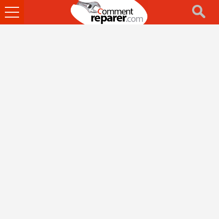
Ouvrir
le
menu