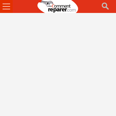
Ouvrir
le
menu