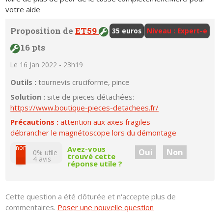
votre aide
Proposition de
ET59
35 euros
Niveau : Expert-e
16 pts
Le 16 Jan 2022 - 23h19
Outils :
tournevis cruciforme, pince
Solution :
site de pieces détachées:
https://www.boutique-pieces-detachees.fr/
Précautions :
attention aux axes fragiles
débrancher le magnétoscope lors du démontage
non
Avez-vous
Oui
Non
0% utile
trouvé cette
4
avis
réponse utile ?
oui
Cette question a été clôturée et n'accepte plus de
commentaires.
Poser une nouvelle question