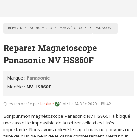
RÉPARER
AUDIO-VIDÉO
MAGNÉTOSCOPE
PANASONIC
Reparer Magnetoscope
Panasonic NV HS860F
Marque :
Panasonic
Modèle :
NV HS860F
Question posée par
Jackline
3 pts
Le 14 Déc 2020 - 18h42
Bonjour,mon magnétoscope Panasonic NV HS860F à bloqué
une cassette impossible de la retirer celle ci est très
importante .Nous avons enlevé le capot mais ne pouvons rien
faire de plus de peur de le cassé complétement.Merci pour