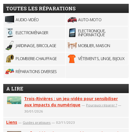
TOUTES LES RÉPARATIONS
AUDIO-VIDÉO
AUTO-MOTO
ELECTRONIQUE,
ELECTROMÉNAGER
INFORMATIQUE
JARDINAGE, BRICOLAGE
MOBILIER, MAISON
PLOMBERIE-CHAUFFAGE
VÊTEMENTS, LINGE, BIJOUX
RÉPARATIONS DIVERSES
A LIRE
Trois-Rivières : un jeu-vidéo pour sensibiliser
aux impacts du numérique
—
Pourquoi réparer ?
—
30/01/2026
Liens
—
Guides pratiques
— 02/11/2023