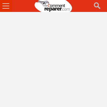
Ouvrir
le
menu