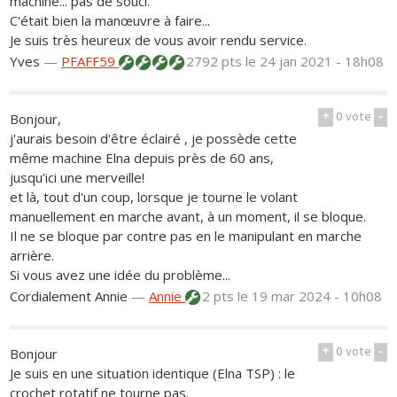
machine... pas de souci.
C'était bien la manœuvre à faire...
Je suis très heureux de vous avoir rendu service.
Yves
—
PFAFF59
2792 pts
le 24 jan 2021 - 18h08
+
0
vote
-
Bonjour,
j'aurais besoin d'être éclairé , je possède cette
même machine Elna depuis près de 60 ans,
jusqu'ici une merveille!
et là, tout d'un coup, lorsque je tourne le volant
manuellement en marche avant, à un moment, il se bloque.
Il ne se bloque par contre pas en le manipulant en marche
arrière.
Si vous avez une idée du problème...
Cordialement Annie
—
Annie
2 pts
le 19 mar 2024 - 10h08
+
0
vote
-
Bonjour
Je suis en une situation identique (Elna TSP) : le
crochet rotatif ne tourne pas.