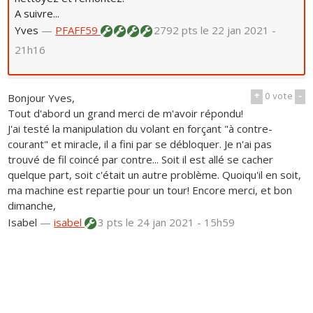
A suivre...
Yves
—
PFAFF59
2792 pts
le 22 jan 2021 -
21h16
+
0
vote
-
Bonjour Yves,
Tout d'abord un grand merci de m'avoir répondu!
J'ai testé la manipulation du volant en forçant "à contre-
courant" et miracle, il a fini par se débloquer. Je n'ai pas
trouvé de fil coincé par contre... Soit il est allé se cacher
quelque part, soit c'était un autre problème. Quoiqu'il en soit,
ma machine est repartie pour un tour! Encore merci, et bon
dimanche,
Isabel
—
isabel
3 pts
le 24 jan 2021 - 15h59