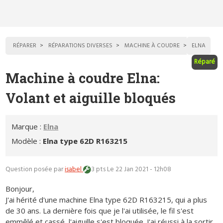
RÉPARER
RÉPARATIONS DIVERSES
MACHINE À COUDRE
ELNA
Réparé
Machine à coudre Elna:
Volant et aiguille bloqués
Marque :
Elna
Modèle :
Elna type 62D R163215
Question posée par
isabel
3 pts
Le 22 Jan 2021 - 12h08
Bonjour,
J'ai hérité d'une machine Elna type 62D R163215, qui a plus
de 30 ans. La dernière fois que je l'ai utilisée, le fil s'est
emmêlé et cassé, l'aiguille s'est bloquée. J'ai réussi à la sortir