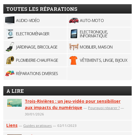
TOUTES LES RÉPARATIONS
AUDIO-VIDÉO
AUTO-MOTO
ELECTRONIQUE,
ELECTROMÉNAGER
INFORMATIQUE
JARDINAGE, BRICOLAGE
MOBILIER, MAISON
PLOMBERIE-CHAUFFAGE
VÊTEMENTS, LINGE, BIJOUX
RÉPARATIONS DIVERSES
A LIRE
Trois-Rivières : un jeu-vidéo pour sensibiliser
aux impacts du numérique
—
Pourquoi réparer ?
—
30/01/2026
Liens
—
Guides pratiques
— 02/11/2023