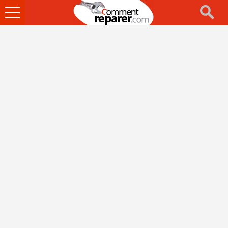
Ouvrir
le
menu