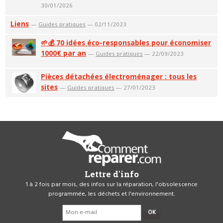
30/01/2026
Liens
—
Guides pratiques
— 02/11/2023
🌱💰 70 idées éco-responsables pour économiser
1000€ par an
—
Guides pratiques
— 22/09/2023
Pièces détachées électroménager : tous les
sites
—
Guides pratiques
— 27/01/2023
Lettre d'info
1 à 2 fois par mois, des infos sur la réparation, l'obsolescence
programmée, les déchets et l'environnement.
OK