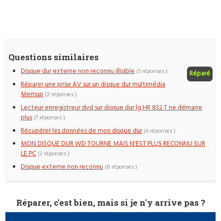
Questions similaires
Disque dur externe non reconnu illisible
(5 réponses )
Réparé
Réparer une prise AV sur un disque dur multimédia
Memup
(2 réponses )
Lecteur enregistreur dvd sur disque dur lg HR 832 T ne démarre
plus
(7 réponses )
Récupérer les données de mon disque dur
(6 réponses )
MON DISQUE DUR WD TOURNE MAIS N'EST PLUS RECONNU SUR
LE PC
(2 réponses )
Disque externe non reconnu
(8 réponses )
Réparer, c'est bien, mais si je n'y arrive pas ?