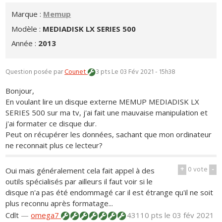
Marque :
Memup
Modèle :
MEDIADISK LX SERIES 500
Année :
2013
Question posée par
Counet
3 pts
Le 03 Fév 2021 - 15h38
Bonjour,
En voulant lire un disque externe MEMUP MEDIADISK LX
SERIES 500 sur ma tv, j'ai fait une mauvaise manipulation et
j'ai formater ce disque dur.
Peut on récupérer les données, sachant que mon ordinateur
ne reconnait plus ce lecteur?
+
0
vote
-
Oui mais généralement cela fait appel à des
outils spécialisés par ailleurs il faut voir si le
disque n'a pas été endommagé car il est étrange qu'il ne soit
plus reconnu après formatage...
Cdlt
—
omega7
43110 pts
le 03 fév 2021