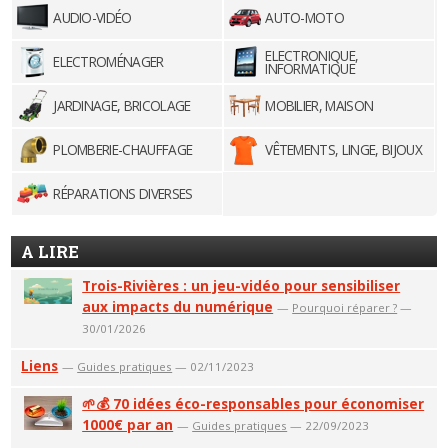
AUDIO-VIDÉO
AUTO-MOTO
ELECTRONIQUE,
ELECTROMÉNAGER
INFORMATIQUE
JARDINAGE, BRICOLAGE
MOBILIER, MAISON
PLOMBERIE-CHAUFFAGE
VÊTEMENTS, LINGE, BIJOUX
RÉPARATIONS DIVERSES
A LIRE
Trois-Rivières : un jeu-vidéo pour sensibiliser
aux impacts du numérique
—
Pourquoi réparer ?
—
30/01/2026
Liens
—
Guides pratiques
— 02/11/2023
🌱💰 70 idées éco-responsables pour économiser
1000€ par an
—
Guides pratiques
— 22/09/2023