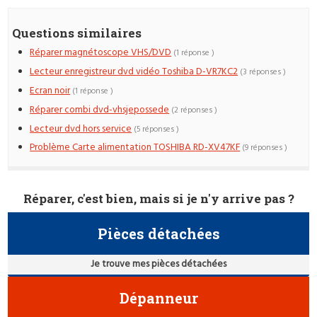
Questions similaires
Réparer magnétoscope VHS/DVD
(1 réponse )
Lecteur enregistreur dvd vidéo Toshiba D-VR7KC2
(3 réponses )
Ecran noir
(1 réponse )
Réparer combi dvd-vhsjepossede
(2 réponses )
Lecteur dvd hors service
(5 réponses )
Problème Carte alimentation TOSHIBA RD-XV47KF
(9 réponses )
Réparer, c'est bien, mais si je n'y arrive pas ?
Pièces détachées
Je trouve mes pièces détachées
Dépanneur