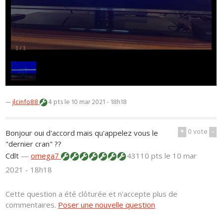
1
/
1
—
jlcinfo88
4 pts
le 10 mar 2021 - 18h18
+
0
vote
-
Bonjour oui d'accord mais qu'appelez vous le
"dernier cran" ??
Cdlt
—
omega7
43110 pts
le 10 mar
2021 - 18h18
Cette question a été clôturée et n'accepte plus de
commentaires.
Poser une nouvelle question