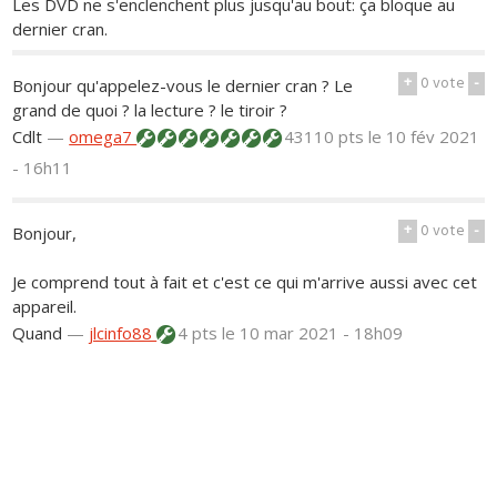
Les DVD ne s'enclenchent plus jusqu'au bout: ça bloque au
dernier cran.
+
0
vote
-
Bonjour qu'appelez-vous le dernier cran ? Le
grand de quoi ? la lecture ? le tiroir ?
Cdlt
—
omega7
43110 pts
le 10 fév 2021
- 16h11
+
0
vote
-
Bonjour,
Je comprend tout à fait et c'est ce qui m'arrive aussi avec cet
appareil.
Quand
—
jlcinfo88
4 pts
le 10 mar 2021 - 18h09