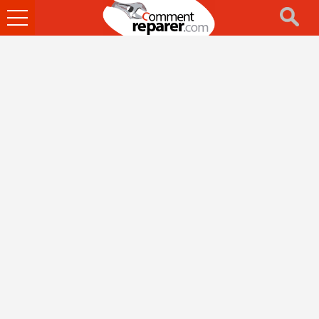
Ouvrir
le
menu