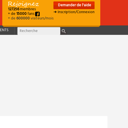
Demander de l'aide
127256
membres
➜ Inscription/Connexion
+ de
15000
fans
+ de
600000
visiteurs/mois
ENTS