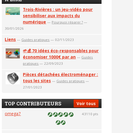
Trois-Rivières : un jeu-vidéo pour
sensibiliser aux impacts du
numérique
—
Pourquoi réparer ?
—
30/01/2026
Liens
—
Guides pratiques
— 02/11/2023
🌱💰 70 idées éco-responsables pour
économiser 1000€ par an
—
Guides
pratiques
— 22/09/2023
Pièces détachées électroménager :
tous les sites
—
Guides pratiques
—
27/01/2023
TOP CONTRIBUTEURS
Voir tous
omega7
43110 pts