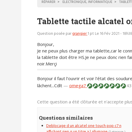
RÉPARER
ELECTRONIQUE, INFORMATIQUE
TABLETT
Tablette tactile alcatel 
Question posée par
grangier
1 pt
Le 16 Fév 2021 - 18h3
Bonjour,
Je ne peux plus charger ma tablette,car le con
la tablette doit être HS.Je ne peux donc rien fa
noir.Merçi
Bonjour il faut l'ouvrir et voir l'état des soudu
lâchent...Cdlt
—
omega7
43
Cette question a été clôturée et n'accepte pl
Questions similaires
Deblocage d un alcatel one touch pop c7 n
affichant rien q un titre a l allumage