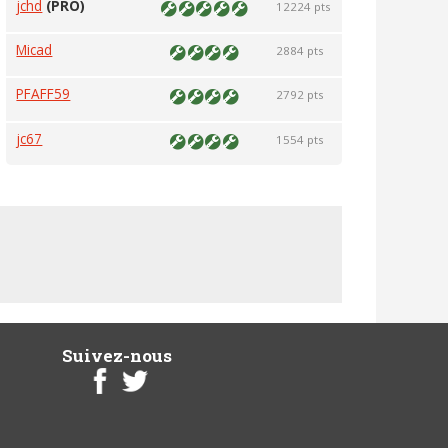
jchd
(PRO)
12224 pts
Micad
2884 pts
PFAFF59
2792 pts
jc67
1554 pts
Suivez-nous