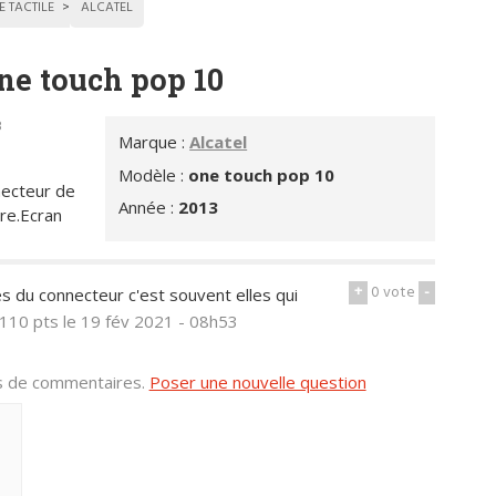
E TACTILE
ALCATEL
one touch pop 10
8
Marque :
Alcatel
Modèle :
one touch pop 10
necteur de
Année :
2013
ire.Ecran
+
0
vote
-
res du connecteur c'est souvent elles qui
110 pts
le 19 fév 2021 - 08h53
us de commentaires.
Poser une nouvelle question