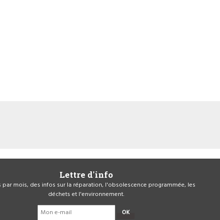
Lettre d'info
is par mois, des infos sur la réparation, l'obsolescence programmée, les
déchets et l'environnement.
OK