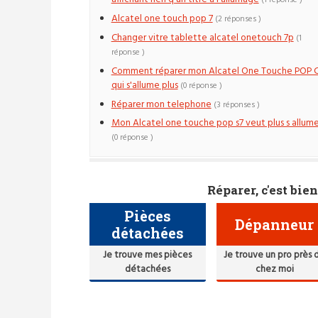
(1 réponse )
Alcatel one touch pop 7
(2 réponses )
Changer vitre tablette alcatel onetouch 7p
(1
réponse )
Comment réparer mon Alcatel One Touche POP 
qui s'allume plus
(0 réponse )
Réparer mon telephone
(3 réponses )
Mon Alcatel one touche pop s7 veut plus s allume
(0 réponse )
Réparer, c'est bien
Pièces
Dépanneur
détachées
Je trouve mes pièces
Je trouve un pro près 
détachées
chez moi