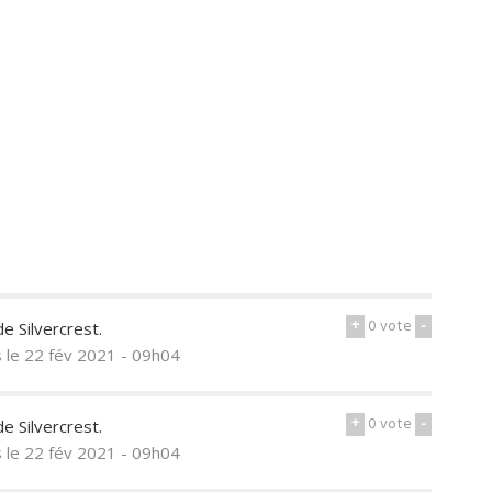
+
0
vote
-
e Silvercrest.
s
le 22 fév 2021 - 09h04
+
0
vote
-
e Silvercrest.
s
le 22 fév 2021 - 09h04