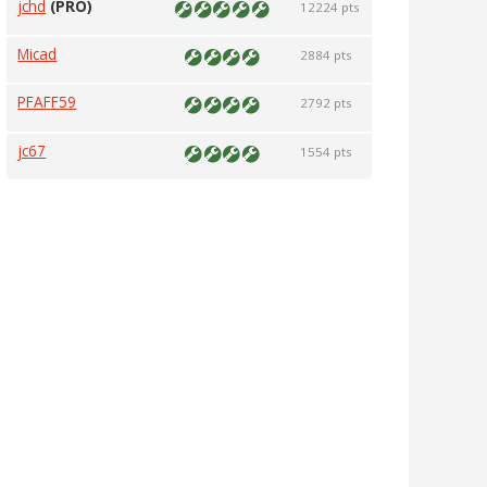
jchd
(PRO)
12224 pts
Micad
2884 pts
PFAFF59
2792 pts
jc67
1554 pts