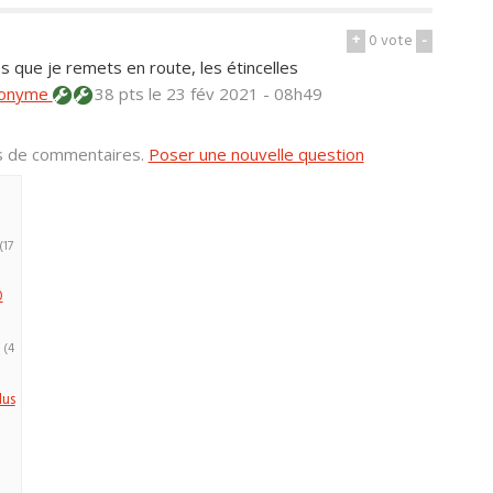
+
0
vote
-
dès que je remets en route, les étincelles
onyme
38 pts
le 23 fév 2021 - 08h49
us de commentaires.
Poser une nouvelle question
(17
0
(4
lus