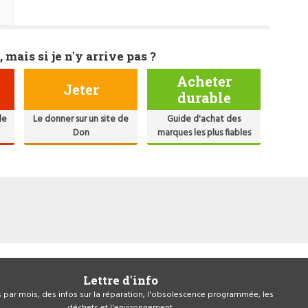
, mais si je n'y arrive pas ?
Acheter
Jeter
durable
de
Le donner sur un site de
Guide d'achat des
Don
marques les plus fiables
Lettre d'info
is par mois, des infos sur la réparation, l'obsolescence programmée, les
déchets et l'environnement.