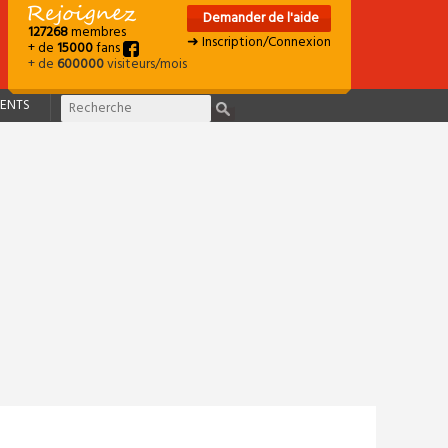
Demander de l'aide
127268
membres
➜ Inscription/Connexion
+ de
15000
fans
+ de
600000
visiteurs/mois
ENTS