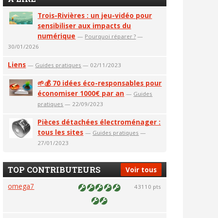
Trois-Rivières : un jeu-vidéo pour
sensibiliser aux impacts du
numérique
—
Pourquoi réparer ?
—
30/01/2026
Liens
—
Guides pratiques
— 02/11/2023
🌱💰 70 idées éco-responsables pour
économiser 1000€ par an
—
Guides
pratiques
— 22/09/2023
Pièces détachées électroménager :
tous les sites
—
Guides pratiques
—
27/01/2023
TOP CONTRIBUTEURS
Voir tous
omega7
43110 pts