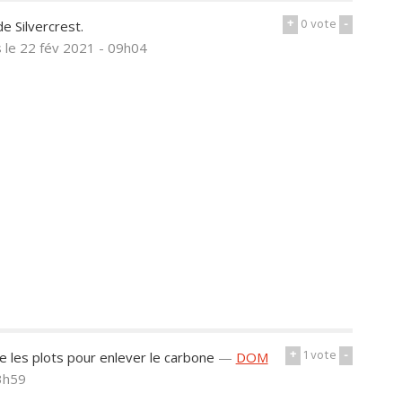
+
0
vote
-
e Silvercrest.
s
le 22 fév 2021 - 09h04
+
1
vote
-
e les plots pour enlever le carbone
—
DOM
3h59