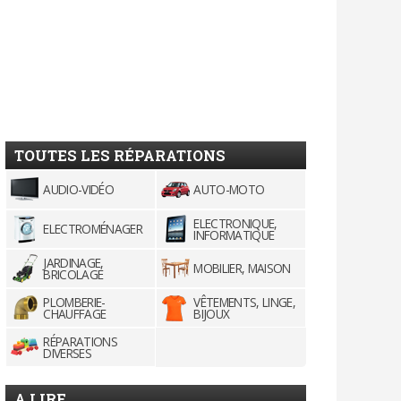
TOUTES LES RÉPARATIONS
AUDIO-VIDÉO
AUTO-MOTO
ELECTRONIQUE,
ELECTROMÉNAGER
INFORMATIQUE
JARDINAGE,
MOBILIER, MAISON
BRICOLAGE
PLOMBERIE-
VÊTEMENTS, LINGE,
CHAUFFAGE
BIJOUX
RÉPARATIONS
DIVERSES
A LIRE