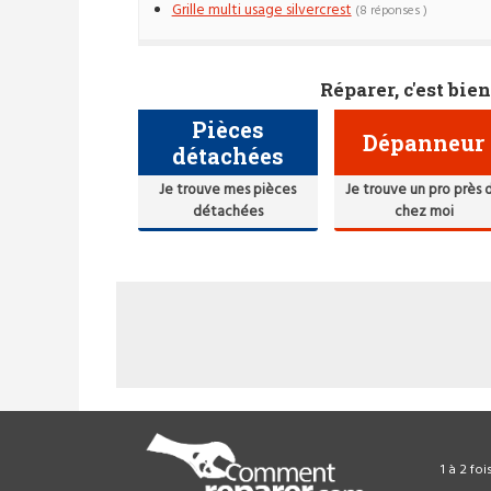
Grille multi usage silvercrest
(8 réponses )
Réparer, c'est bien
Pièces
Dépanneur
détachées
Je trouve mes pièces
Je trouve un pro près 
détachées
chez moi
1 à 2 fo