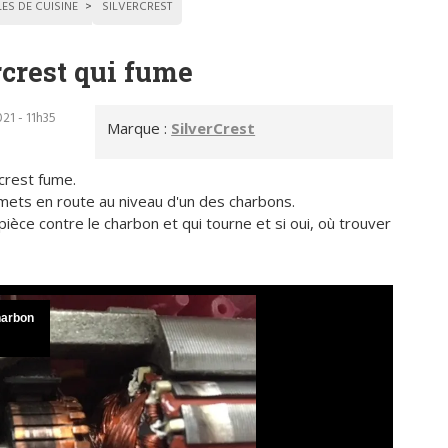
LES DE CUISINE
SILVERCREST
rcrest qui fume
21 - 11h35
Marque :
SilverCrest
rcrest fume.
e mets en route au niveau d'un des charbons.
 pièce contre le charbon et qui tourne et si oui, où trouver
harbon