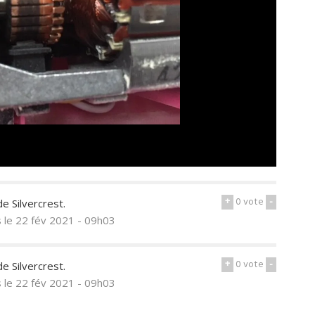
+
0
vote
-
e Silvercrest.
s
le 22 fév 2021 - 09h03
+
0
vote
-
e Silvercrest.
s
le 22 fév 2021 - 09h03