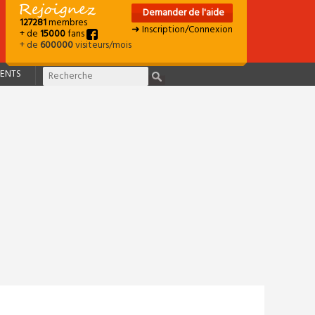
Demander de l'aide
127281
membres
➜ Inscription/Connexion
+ de
15000
fans
+ de
600000
visiteurs/mois
ENTS