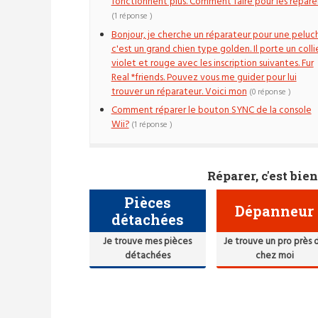
fonctionnent plus. Comment faire pour les réparer
(1 réponse )
Bonjour, je cherche un réparateur pour une peluc
c'est un grand chien type golden. Il porte un colli
violet et rouge avec les inscription suivantes. Fur
Real *friends. Pouvez vous me guider pour lui
trouver un réparateur. Voici mon
(0 réponse )
Comment réparer le bouton SYNC de la console
Wii?
(1 réponse )
Réparer, c'est bien
Pièces
Dépanneur
détachées
Je trouve mes pièces
Je trouve un pro près 
détachées
chez moi