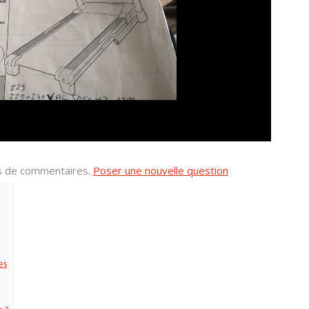
us de commentaires.
Poser une nouvelle question
es