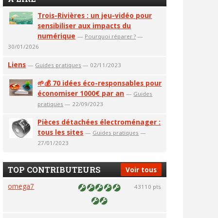
Trois-Rivières : un jeu-vidéo pour
sensibiliser aux impacts du
numérique
—
Pourquoi réparer ?
—
30/01/2026
Liens
—
Guides pratiques
— 02/11/2023
🌱💰 70 idées éco-responsables pour
économiser 1000€ par an
—
Guides
pratiques
— 22/09/2023
Pièces détachées électroménager :
tous les sites
—
Guides pratiques
—
27/01/2023
TOP CONTRIBUTEURS
Voir tous
omega7
43110 pts