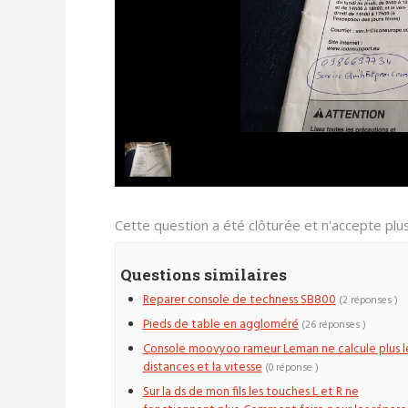
Cette question a été clôturée et n'accepte pl
Questions similaires
Reparer console de techness SB800
(2 réponses )
Pieds de table en aggloméré
(26 réponses )
Console moovyoo rameur Leman ne calcule plus l
distances et la vitesse
(0 réponse )
Sur la ds de mon fils les touches L et R ne