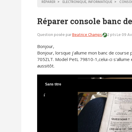
RÉPARER
ELECTRONIQUE, INFORMATIQUE
CONSOL
Réparer console banc de
Question posée par
Beatrice Champs
2 pts
Le 09 Av
Bonjour,
Bonjour, lorsque j'allume mon banc de course 
705ZLT. Model PetL 79810-1,celui-ci s'allume e
aussitôt.
Sans titre