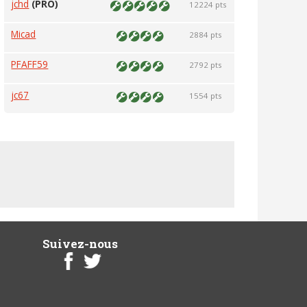
jchd
(PRO)
12224 pts
Micad
2884 pts
PFAFF59
2792 pts
jc67
1554 pts
Suivez-nous