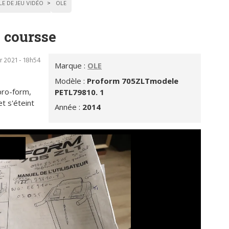
E DE JEU VIDÉO
OLE
 coursse
r 2021 - 18h54
Marque :
OLE
Modèle :
Proform 705ZLTmodele
pro-form,
PETL79810. 1
t s'éteint
Année :
2014