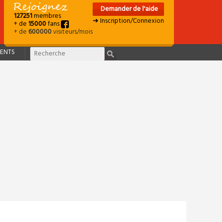
Demander de l'aide
127251
membres
➜ Inscription/Connexion
+ de
15000
fans
+ de
600000
visiteurs/mois
ENTS