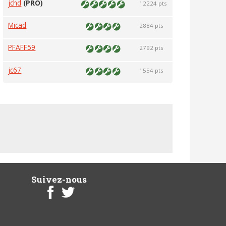
jchd
(PRO)
12224 pts
Micad
2884 pts
PFAFF59
2792 pts
jc67
1554 pts
Suivez-nous