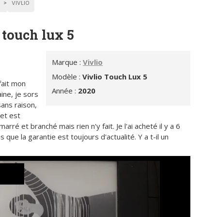
VIVLIO
 touch lux 5
Marque :
Vivlio
Modèle :
Vivlio Touch Lux 5
fait mon
Année :
2020
ine, je sors
sans raison,
 et est
arré et branché mais rien n'y fait. Je l'ai acheté il y a 6
ue la garantie est toujours d'actualité. Y a t-il un