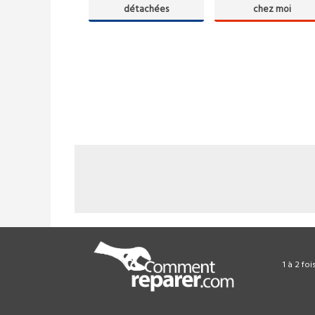
détachées
chez moi
1 à 2 fo