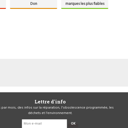
Don
marques les plus fiables
Lettre d'info
is par mois, des infos sur la réparation, l'obsolescence programmée, les
déchets et l'environnement.
OK