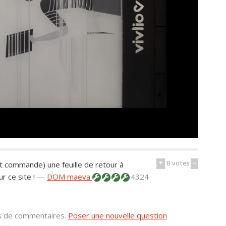
+
8
votes
-
et commande) une feuille de retour à
r ce site !
—
DOM maeva
4324
us de commentaires.
Poser une nouvelle question