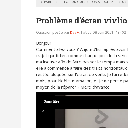
RÉPARER
ELECTRONIQUE, INFORMATIQUE
LISEUSE
Problème d'écran vivlio
Question posée par
KaaM
1 pt
Le 08 Juin 2021 - 18h02
Bonjour,
Comment allez vous ? Aujourd'hui, après avoir 
trajet quotidien comme chaque jour de la sema
ma liseuse afin de faire passer le temps mais 
elle a commencé à faire des traits horizontaux
restée bloquée sur l'écran de veille. Je l'ai redém
mois, pour Noël sur Amazon, et je ne pense pas q
moyen de la réparer ? Merci d'avance
Sans titre