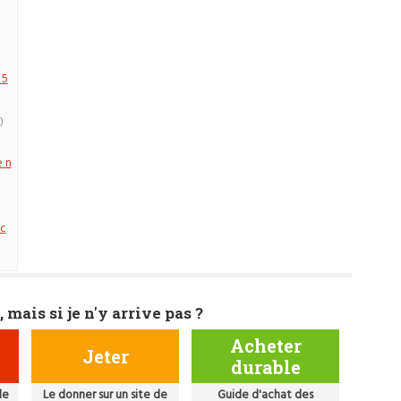
 5
)
e n
oc
, mais si je n'y arrive pas ?
Acheter
Jeter
durable
de
Le donner sur un site de
Guide d'achat des