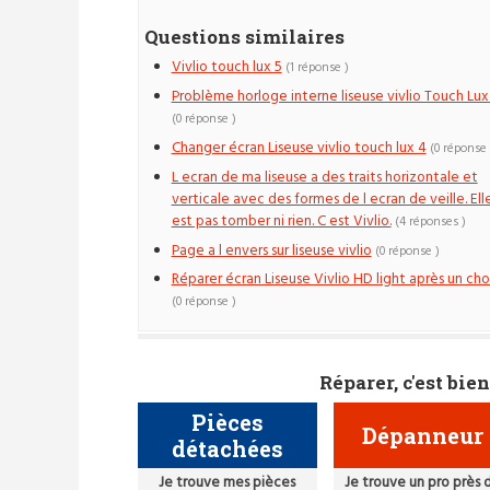
Questions similaires
Vivlio touch lux 5
(1 réponse )
Problème horloge interne liseuse vivlio Touch Lux
(0 réponse )
Changer écran Liseuse vivlio touch lux 4
(0 réponse 
L ecran de ma liseuse a des traits horizontale et
verticale avec des formes de l ecran de veille. Ell
est pas tomber ni rien. C est Vivlio.
(4 réponses )
Page a l envers sur liseuse vivlio
(0 réponse )
Réparer écran Liseuse Vivlio HD light après un ch
(0 réponse )
Réparer, c'est bien
Pièces
Dépanneur
détachées
Je trouve mes pièces
Je trouve un pro près 