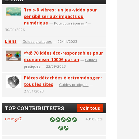
Trois-Rivières : un jeu-vidéo pour
sensibiliser aux impacts du
numérique
—
Pourquoi réparer ?
—
30/01/2026
Liens
—
Guides pratiques
— 02/11/2023
🌱💰 70 idées éco-responsables pour
économiser 1000€ par an
—
Guides
pratiques
— 22/09/2023
Pièces détachées électroménager :
tous les sites
—
Guides pratiques
—
27/01/2023
TOP CONTRIBUTEURS
Voir tous
omega7
43108 pts