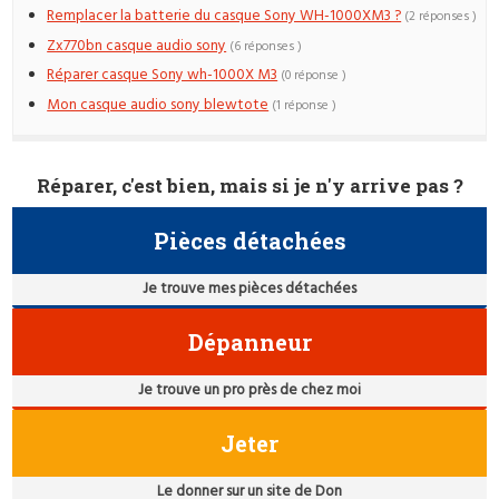
Remplacer la batterie du casque Sony WH-1000XM3 ?
(2 réponses )
Zx770bn casque audio sony
(6 réponses )
Réparer casque Sony wh-1000X M3
(0 réponse )
Mon casque audio sony blewtote
(1 réponse )
Réparer, c'est bien, mais si je n'y arrive pas ?
Pièces détachées
Je trouve mes pièces détachées
Dépanneur
Je trouve un pro près de chez moi
Jeter
Le donner sur un site de Don