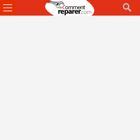
Ouvrir
le
menu