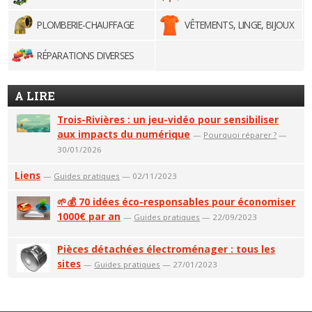
PLOMBERIE-CHAUFFAGE
VÊTEMENTS, LINGE, BIJOUX
RÉPARATIONS DIVERSES
A LIRE
Trois-Rivières : un jeu-vidéo pour sensibiliser
aux impacts du numérique
—
Pourquoi réparer ?
—
30/01/2026
Liens
—
Guides pratiques
— 02/11/2023
🌱💰 70 idées éco-responsables pour économiser
1000€ par an
—
Guides pratiques
— 22/09/2023
Pièces détachées électroménager : tous les
sites
—
Guides pratiques
— 27/01/2023