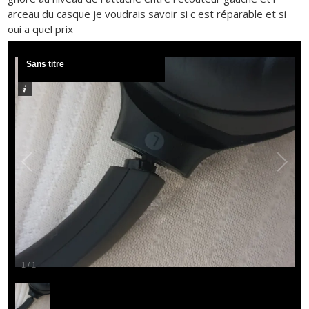
arceau du casque je voudrais savoir si c est réparable et si
oui a quel prix
Sans titre
1
/
1