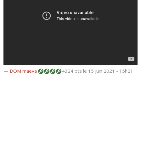
—
DOM maeva
4324 pts
le 15 juin 2021 - 15h21