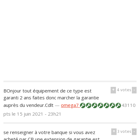
+
4
votes
-
BOnjour tout équipement de ce type est
garanti 2 ans faites donc marcher la garantie
auprès du vendeur.Cdlt
—
omega7
43110
pts
le 15 juin 2021 - 23h21
+
3
votes
-
se renseigner à votre banque si vous avez
acheté par CB une extension de garantie est