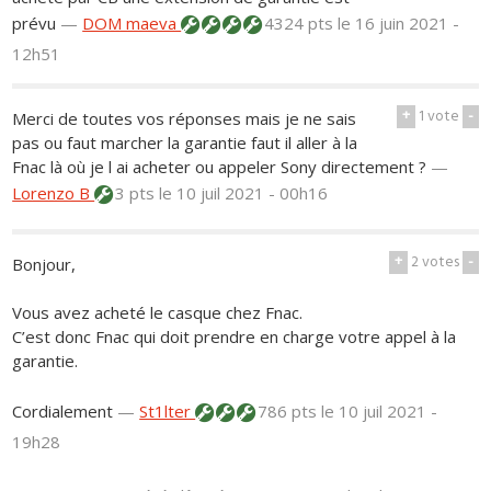
prévu
—
DOM maeva
4324 pts
le 16 juin 2021 -
12h51
+
1
vote
-
Merci de toutes vos réponses mais je ne sais
pas ou faut marcher la garantie faut il aller à la
Fnac là où je l ai acheter ou appeler Sony directement ?
—
Lorenzo B
3 pts
le 10 juil 2021 - 00h16
+
2
votes
-
Bonjour,
Vous avez acheté le casque chez Fnac.
C’est donc Fnac qui doit prendre en charge votre appel à la
garantie.
Cordialement
—
St1lter
786 pts
le 10 juil 2021 -
19h28