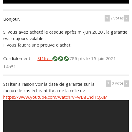
+
2
votes
-
Bonjour,
Si vous avez acheté le casque après mi-Juin 2020 , la garantie
est toujours valable .
Il vous faudra une preuve d’achat .
Cordialement
—
St1lter
786 pts
le 15 juin 2021 -
14h51
+
0
vote
-
St1lter a raison voir la date de garantie sur la
facture,le cas échéant il y a de la colle uv
https://www.youtube.com/watch?v=wB8LndTQXiM