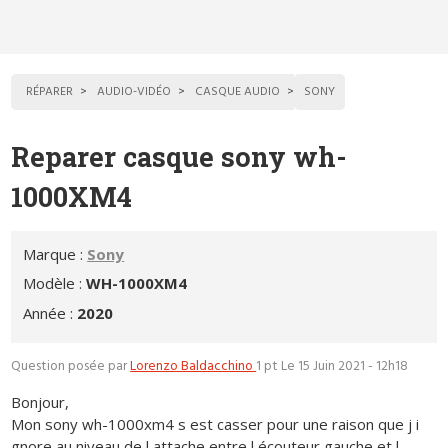
RÉPARER
AUDIO-VIDÉO
CASQUE AUDIO
SONY
Reparer casque sony wh-
1000XM4
Marque :
Sony
Modèle :
WH-1000XM4
Année :
2020
Question posée par
Lorenzo Baldacchino
1 pt
Le 15 Juin 2021 - 12h18
Bonjour,
Mon sony wh-1000xm4 s est casser pour une raison que j i
gnore au niveau de l attache entre l écouteur gauche et l