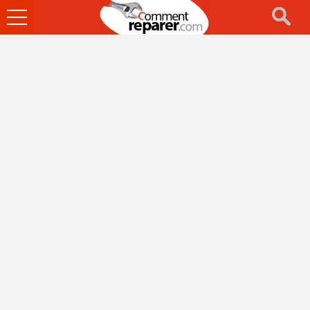
Ouvrir
le
menu