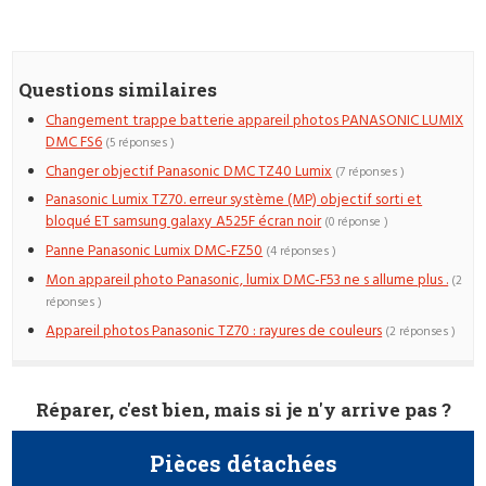
Questions similaires
Changement trappe batterie appareil photos PANASONIC LUMIX
DMC FS6
(5 réponses )
Changer objectif Panasonic DMC TZ40 Lumix
(7 réponses )
Panasonic Lumix TZ70. erreur système (MP) objectif sorti et
bloqué ET samsung galaxy A525F écran noir
(0 réponse )
Panne Panasonic Lumix DMC-FZ50
(4 réponses )
Mon appareil photo Panasonic, lumix DMC-F53 ne s allume plus .
(2
réponses )
Appareil photos Panasonic TZ70 : rayures de couleurs
(2 réponses )
Réparer, c'est bien, mais si je n'y arrive pas ?
Pièces détachées