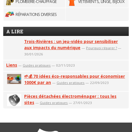
PLOMBERIE-CHAUFFAGE
VÊTEMENTS, LINGE, BIJOUX
RÉPARATIONS DIVERSES
A LIRE
Trois-Rivières : un jeu-vidéo pour sensibiliser
aux impacts du numérique
—
Pourquoi réparer ?
—
30/01/2026
Liens
—
Guides pratiques
— 02/11/2023
🌱💰 70 idées éco-responsables pour économiser
1000€ par an
—
Guides pratiques
— 22/09/2023
Pièces détachées électroménager : tous les
sites
—
Guides pratiques
— 27/01/2023