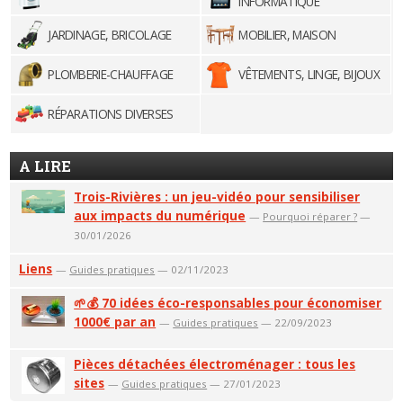
INFORMATIQUE
JARDINAGE, BRICOLAGE
MOBILIER, MAISON
PLOMBERIE-CHAUFFAGE
VÊTEMENTS, LINGE, BIJOUX
RÉPARATIONS DIVERSES
A LIRE
Trois-Rivières : un jeu-vidéo pour sensibiliser
aux impacts du numérique
—
Pourquoi réparer ?
—
30/01/2026
Liens
—
Guides pratiques
— 02/11/2023
🌱💰 70 idées éco-responsables pour économiser
1000€ par an
—
Guides pratiques
— 22/09/2023
Pièces détachées électroménager : tous les
sites
—
Guides pratiques
— 27/01/2023