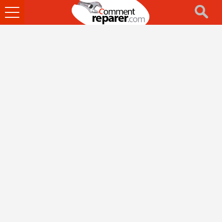
Ouvrir
le
menu