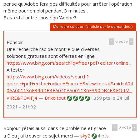
pense qu'Adobe fera des difficultés pour arrêter l'opération
même pour emploi pendant 3 minutes .
Existe-t-il autre chose qu 'Adobe?
Meilleure solution (choisie par le demandeur)
+
0
vote
-
Bonsoir
Une recherche rapide montre que diverses
solutions gratuites sont offertes en ligne:
https://www.bing.com/search?q=free+pdf+editor+online...
A tester
https://www.bing.com/videos/search?
q=free+pdf+editor+online+France+&view=detail&mid=A04
0AA001136E390DB4EA040AA001136E390DB4E&FORM=
VIRE&PC=IFJ4
—
Brikoltout
1859 pts
le 24 juil
2021 - 21h02
+
0
vote
-
Bonjour j'étais aussi dans ce problème et grace
a Dieu j'ai trouver ce sujet merci
—
sky2
4 pts