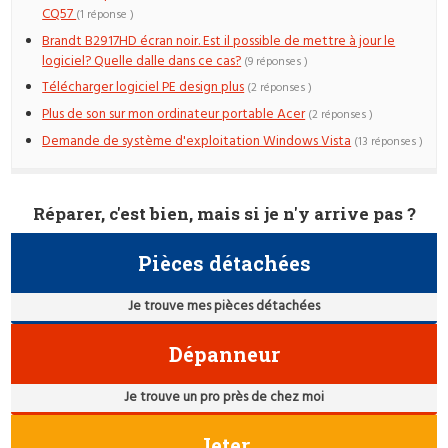
CQ57
(1 réponse )
Brandt B2917HD écran noir. Est il possible de mettre à jour le
logiciel? Quelle dalle dans ce cas?
(9 réponses )
Télécharger logiciel PE design plus
(2 réponses )
Plus de son sur mon ordinateur portable Acer
(2 réponses )
Demande de système d'exploitation Windows Vista
(13 réponses )
Réparer, c'est bien, mais si je n'y arrive pas ?
Pièces détachées
Je trouve mes pièces détachées
Dépanneur
Je trouve un pro près de chez moi
Jeter